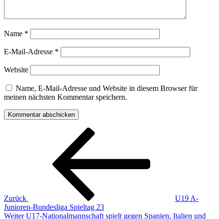
Name
*
E-Mail-Adresse
*
Website
Name, E-Mail-Adresse und Website in diesem Browser für
meinen nächsten Kommentar speichern.
Beitragsnavigation
Vorheriger
Beitrag
Zurück
U19 A-
Junioren-Bundesliga Spieltag 23
Nächster
Weiter
U17-Nationalmannschaft spielt gegen Spanien, Italien und