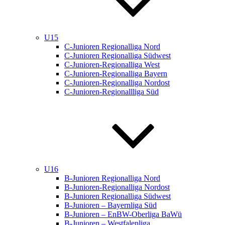
U15
C-Junioren Regionalliga Nord
C-Junioren Regionalliga Südwest
C-Junioren-Regionalliga West
C-Junioren-Regionalliga Bayern
C-Junioren-Regionalliga Nordost
C-Junioren-Regionallliga Süd
U16
B-Junioren Regionalliga Nord
B-Junioren-Regionalliga Nordost
B-Junioren Regionalliga Südwest
B-Junioren – Bayernliga Süd
B-Junioren – EnBW-Oberliga BaWü
B-Junioren – Westfalenliga