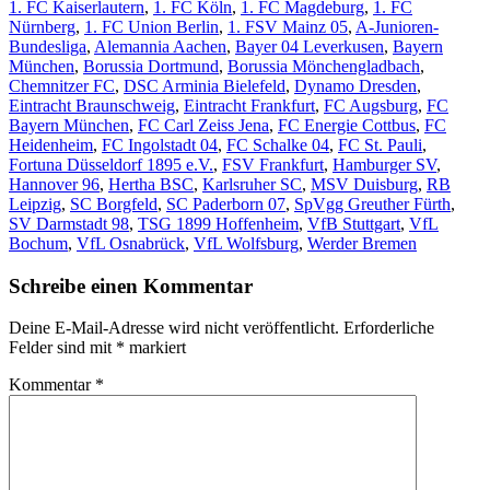
1. FC Kaiserlautern
,
1. FC Köln
,
1. FC Magdeburg
,
1. FC
Nürnberg
,
1. FC Union Berlin
,
1. FSV Mainz 05
,
A-Junioren-
Bundesliga
,
Alemannia Aachen
,
Bayer 04 Leverkusen
,
Bayern
München
,
Borussia Dortmund
,
Borussia Mönchengladbach
,
Chemnitzer FC
,
DSC Arminia Bielefeld
,
Dynamo Dresden
,
Eintracht Braunschweig
,
Eintracht Frankfurt
,
FC Augsburg
,
FC
Bayern München
,
FC Carl Zeiss Jena
,
FC Energie Cottbus
,
FC
Heidenheim
,
FC Ingolstadt 04
,
FC Schalke 04
,
FC St. Pauli
,
Fortuna Düsseldorf 1895 e.V.
,
FSV Frankfurt
,
Hamburger SV
,
Hannover 96
,
Hertha BSC
,
Karlsruher SC
,
MSV Duisburg
,
RB
Leipzig
,
SC Borgfeld
,
SC Paderborn 07
,
SpVgg Greuther Fürth
,
SV Darmstadt 98
,
TSG 1899 Hoffenheim
,
VfB Stuttgart
,
VfL
Bochum
,
VfL Osnabrück
,
VfL Wolfsburg
,
Werder Bremen
Schreibe einen Kommentar
Deine E-Mail-Adresse wird nicht veröffentlicht.
Erforderliche
Felder sind mit
*
markiert
Kommentar
*