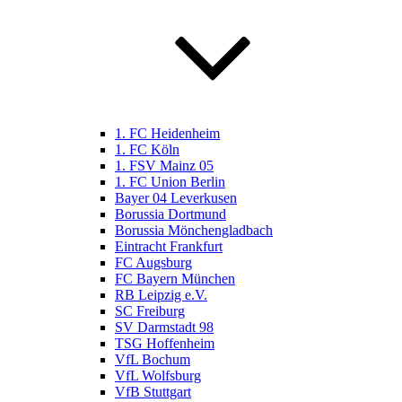
1. FC Heidenheim
1. FC Köln
1. FSV Mainz 05
1. FC Union Berlin
Bayer 04 Leverkusen
Borussia Dortmund
Borussia Mönchengladbach
Eintracht Frankfurt
FC Augsburg
FC Bayern München
RB Leipzig e.V.
SC Freiburg
SV Darmstadt 98
TSG Hoffenheim
VfL Bochum
VfL Wolfsburg
VfB Stuttgart