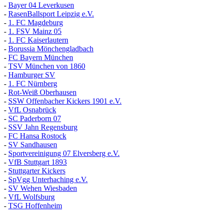
-
Bayer 04 Leverkusen
-
RasenBallsport Leipzig e.V.
-
1. FC Magdeburg
-
1. FSV Mainz 05
-
1. FC Kaiserlautern
-
Borussia Mönchengladbach
-
FC Bayern München
-
TSV München von 1860
-
Hamburger SV
-
1. FC Nürnberg
-
Rot-Weiß Oberhausen
-
SSW Offenbacher Kickers 1901 e.V.
-
VfL Osnabrück
-
SC Paderborn 07
-
SSV Jahn Regensburg
-
FC Hansa Rostock
-
SV Sandhausen
-
Sportvereinigung 07 Elversberg e.V.
-
VfB Stuttgart 1893
-
Stuttgarter Kickers
-
SpVgg Unterhaching e.V.
-
SV Wehen Wiesbaden
-
VfL Wolfsburg
-
TSG Hoffenheim