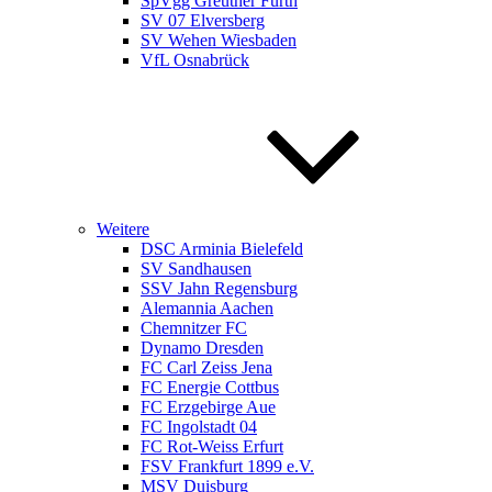
SpVgg Greuther Fürth
SV 07 Elversberg
SV Wehen Wiesbaden
VfL Osnabrück
Weitere
DSC Arminia Bielefeld
SV Sandhausen
SSV Jahn Regensburg
Alemannia Aachen
Chemnitzer FC
Dynamo Dresden
FC Carl Zeiss Jena
FC Energie Cottbus
FC Erzgebirge Aue
FC Ingolstadt 04
FC Rot-Weiss Erfurt
FSV Frankfurt 1899 e.V.
MSV Duisburg