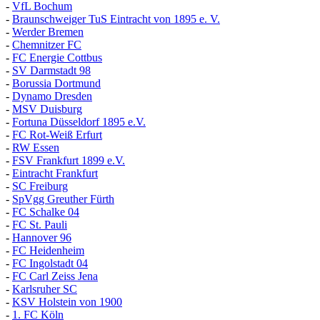
-
VfL Bochum
-
Braunschweiger TuS Eintracht von 1895 e. V.
-
Werder Bremen
-
Chemnitzer FC
-
FC Energie Cottbus
-
SV Darmstadt 98
-
Borussia Dortmund
-
Dynamo Dresden
-
MSV Duisburg
-
Fortuna
D
üsseldorf 1895 e.V.
-
FC Rot-Weiß Erfurt
-
RW Essen
-
FSV Frankfurt 1899 e.V.
-
Eintracht Frankfurt
-
SC Freiburg
-
SpVgg Greuther Fürth
-
FC Schalke 04
-
FC St. Pauli
-
Hannover 96
-
FC Heidenheim
-
FC Ingolstadt 04
-
FC Carl Zeiss Jena
-
Karlsruher SC
-
KSV Holstein von 1900
-
1. FC Köln