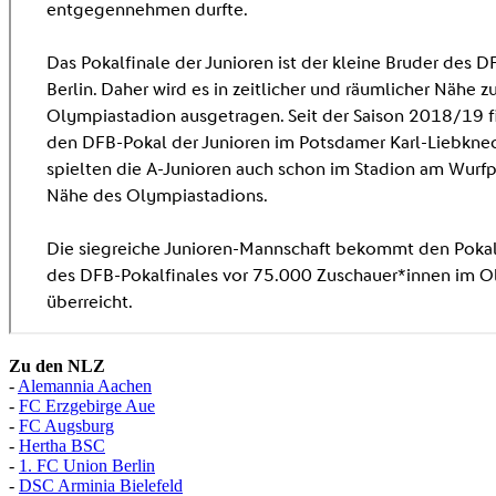
Zu den NLZ
-
Alemannia Aachen
-
FC Erzgebirge Aue
-
FC Augsburg
-
Hertha BSC
-
1. FC Union Berlin
-
DSC Arminia Bielefeld