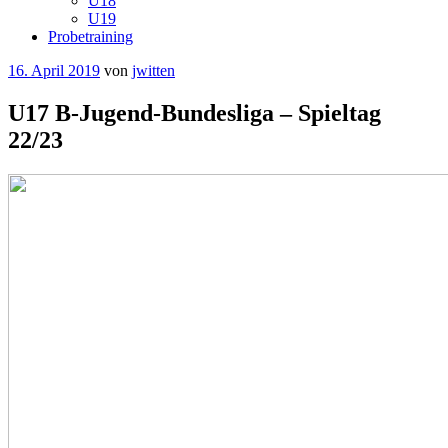
U18
U19
Probetraining
Veröffentlicht
16. April 2019
von
jwitten
am
U17 B-Jugend-Bundesliga – Spieltag
22/23