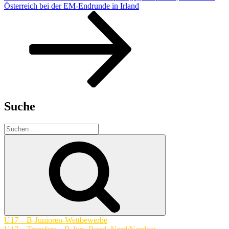
Beitrag
Österreich bei der EM-Endrunde in Irland
Suche
Suchen
nach:
Suchen
U17 – B-Junioren-Wettbewerbe