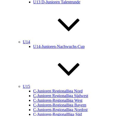
U13 D-Junioren Talentrunde
U14
U14-Junioren-Nachwuchs-Cup
U15
C-Junioren Regionalliga Nord
C-Junioren Regionalliga Südwest
C-Junioren-Regionalliga West
C-Junioren-Regionalliga Bayern
C-Junioren-Regionalliga Nordost
C-Junioren-Regionallliga Süd