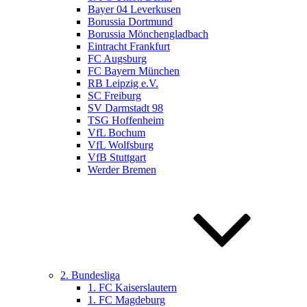
Bayer 04 Leverkusen
Borussia Dortmund
Borussia Mönchengladbach
Eintracht Frankfurt
FC Augsburg
FC Bayern München
RB Leipzig e.V.
SC Freiburg
SV Darmstadt 98
TSG Hoffenheim
VfL Bochum
VfL Wolfsburg
VfB Stuttgart
Werder Bremen
2. Bundesliga
1. FC Kaiserslautern
1. FC Magdeburg