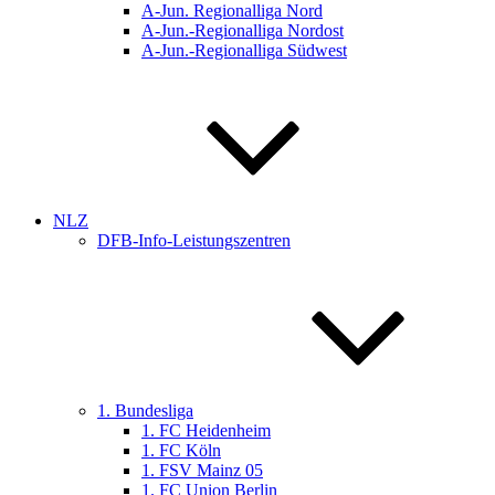
A-Jun. Regionalliga Nord
A-Jun.-Regionalliga Nordost
A-Jun.-Regionalliga Südwest
NLZ
DFB-Info-Leistungszentren
1. Bundesliga
1. FC Heidenheim
1. FC Köln
1. FSV Mainz 05
1. FC Union Berlin