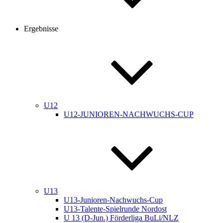
Ergebnisse
U12
U12-JUNIOREN-NACHWUCHS-CUP
U13
U13-Junioren-Nachwuchs-Cup
U13-Talente-Spielrunde Nordost
U 13 (D-Jun.) Förderliga BuLi/NLZ