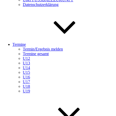
Datenschutzerklärung
Termine
Termin/Ergebnis melden
Termine gesamt
U12
U13
U14
U15
U16
U17
U18
U19