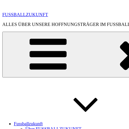
Zum
Inhalt
FUSSBALLZUKUNFT
springen
ALLES ÜBER UNSERE HOFFNUNGSTRÄGER IM FUSSBAL
Fussballzukunft
Über FUSSBALLZUKUNFT