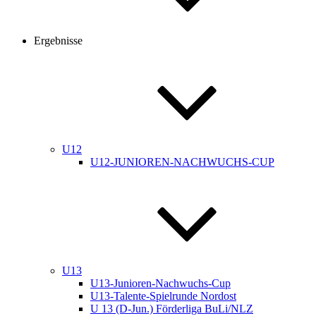
Ergebnisse
U12
U12-JUNIOREN-NACHWUCHS-CUP
U13
U13-Junioren-Nachwuchs-Cup
U13-Talente-Spielrunde Nordost
U 13 (D-Jun.) Förderliga BuLi/NLZ