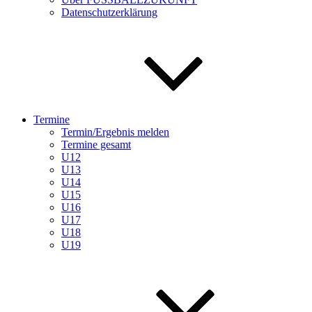
Datenschutzerklärung
Termine
Termin/Ergebnis melden
Termine gesamt
U12
U13
U14
U15
U16
U17
U18
U19