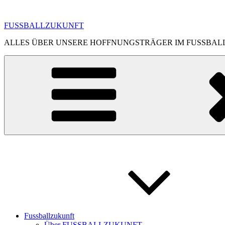
Zum
Inhalt
FUSSBALLZUKUNFT
springen
ALLES ÜBER UNSERE HOFFNUNGSTRÄGER IM FUSSBAL
Fussballzukunft
Über FUSSBALLZUKUNFT