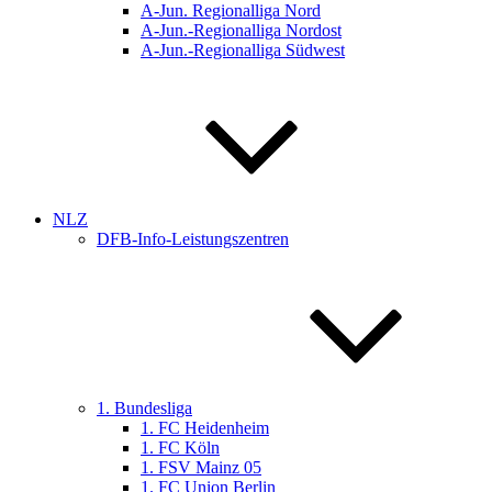
A-Jun. Regionalliga Nord
A-Jun.-Regionalliga Nordost
A-Jun.-Regionalliga Südwest
NLZ
DFB-Info-Leistungszentren
1. Bundesliga
1. FC Heidenheim
1. FC Köln
1. FSV Mainz 05
1. FC Union Berlin