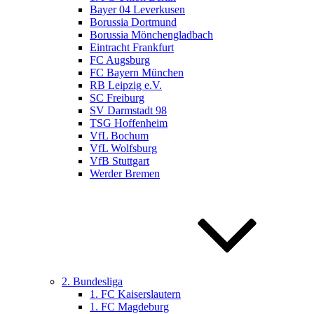
Bayer 04 Leverkusen
Borussia Dortmund
Borussia Mönchengladbach
Eintracht Frankfurt
FC Augsburg
FC Bayern München
RB Leipzig e.V.
SC Freiburg
SV Darmstadt 98
TSG Hoffenheim
VfL Bochum
VfL Wolfsburg
VfB Stuttgart
Werder Bremen
2. Bundesliga
1. FC Kaiserslautern
1. FC Magdeburg