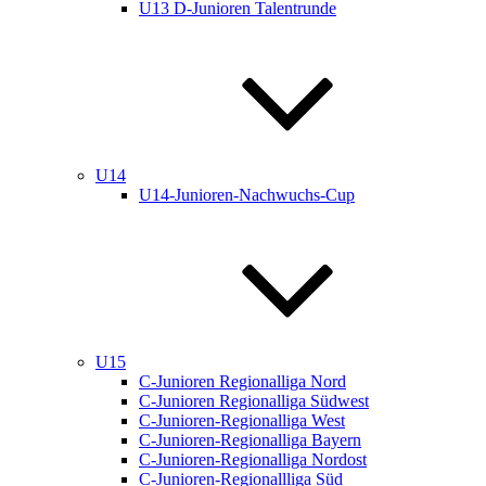
U13 D-Junioren Talentrunde
U14
U14-Junioren-Nachwuchs-Cup
U15
C-Junioren Regionalliga Nord
C-Junioren Regionalliga Südwest
C-Junioren-Regionalliga West
C-Junioren-Regionalliga Bayern
C-Junioren-Regionalliga Nordost
C-Junioren-Regionallliga Süd