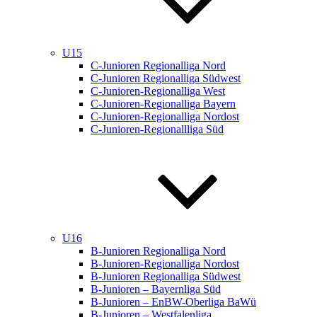
U15
C-Junioren Regionalliga Nord
C-Junioren Regionalliga Südwest
C-Junioren-Regionalliga West
C-Junioren-Regionalliga Bayern
C-Junioren-Regionalliga Nordost
C-Junioren-Regionallliga Süd
U16
B-Junioren Regionalliga Nord
B-Junioren-Regionalliga Nordost
B-Junioren Regionalliga Südwest
B-Junioren – Bayernliga Süd
B-Junioren – EnBW-Oberliga BaWü
B-Junioren – Westfalenliga