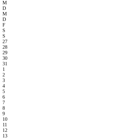
M
D
M
D
F
S
S
27
28
29
30
31
1
2
3
4
5
6
7
8
9
10
11
12
13