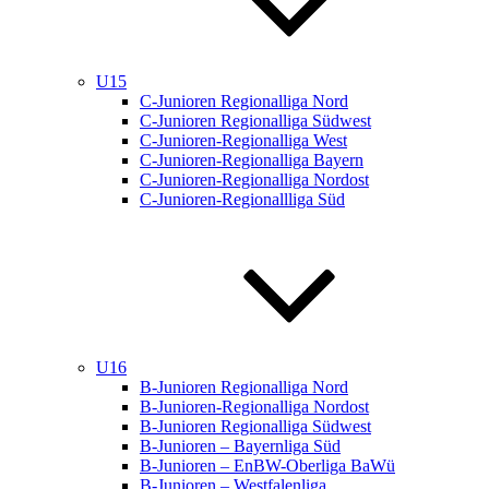
U15
C-Junioren Regionalliga Nord
C-Junioren Regionalliga Südwest
C-Junioren-Regionalliga West
C-Junioren-Regionalliga Bayern
C-Junioren-Regionalliga Nordost
C-Junioren-Regionallliga Süd
U16
B-Junioren Regionalliga Nord
B-Junioren-Regionalliga Nordost
B-Junioren Regionalliga Südwest
B-Junioren – Bayernliga Süd
B-Junioren – EnBW-Oberliga BaWü
B-Junioren – Westfalenliga