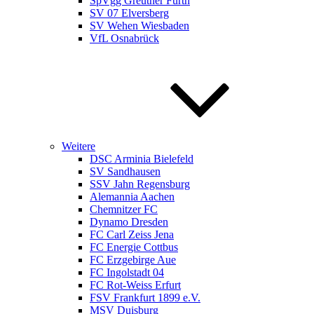
SpVgg Greuther Fürth
SV 07 Elversberg
SV Wehen Wiesbaden
VfL Osnabrück
Weitere
DSC Arminia Bielefeld
SV Sandhausen
SSV Jahn Regensburg
Alemannia Aachen
Chemnitzer FC
Dynamo Dresden
FC Carl Zeiss Jena
FC Energie Cottbus
FC Erzgebirge Aue
FC Ingolstadt 04
FC Rot-Weiss Erfurt
FSV Frankfurt 1899 e.V.
MSV Duisburg