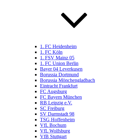
1. FC Heidenheim
1. FC Köln
1. FSV Mainz 05
1. FC Union Berlin
Bayer 04 Leverkusen
Borussia Dortmund
Borussia Mönchengladbach
Eintracht Frankfurt
FC Augsburg
FC Bayern München
RB Leipzig e.V.
SC Freiburg
SV Darmstadt 98
TSG Hoffenheim
VfL Bochum
VfL Wolfsburg
VfB Stuttgart