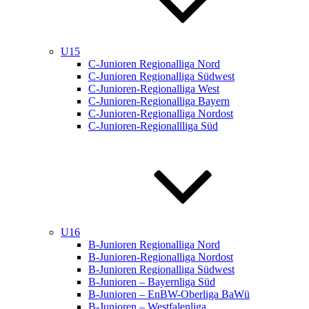
U15
C-Junioren Regionalliga Nord
C-Junioren Regionalliga Südwest
C-Junioren-Regionalliga West
C-Junioren-Regionalliga Bayern
C-Junioren-Regionalliga Nordost
C-Junioren-Regionallliga Süd
U16
B-Junioren Regionalliga Nord
B-Junioren-Regionalliga Nordost
B-Junioren Regionalliga Südwest
B-Junioren – Bayernliga Süd
B-Junioren – EnBW-Oberliga BaWü
B-Junioren – Westfalenliga