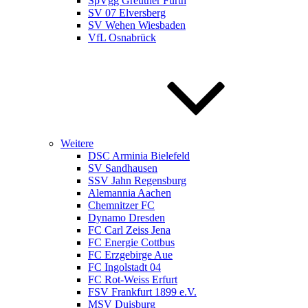
SpVgg Greuther Fürth
SV 07 Elversberg
SV Wehen Wiesbaden
VfL Osnabrück
Weitere
DSC Arminia Bielefeld
SV Sandhausen
SSV Jahn Regensburg
Alemannia Aachen
Chemnitzer FC
Dynamo Dresden
FC Carl Zeiss Jena
FC Energie Cottbus
FC Erzgebirge Aue
FC Ingolstadt 04
FC Rot-Weiss Erfurt
FSV Frankfurt 1899 e.V.
MSV Duisburg