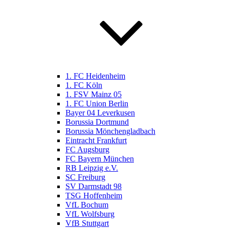
1. FC Heidenheim
1. FC Köln
1. FSV Mainz 05
1. FC Union Berlin
Bayer 04 Leverkusen
Borussia Dortmund
Borussia Mönchengladbach
Eintracht Frankfurt
FC Augsburg
FC Bayern München
RB Leipzig e.V.
SC Freiburg
SV Darmstadt 98
TSG Hoffenheim
VfL Bochum
VfL Wolfsburg
VfB Stuttgart