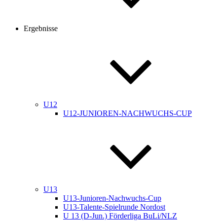
Ergebnisse
U12
U12-JUNIOREN-NACHWUCHS-CUP
U13
U13-Junioren-Nachwuchs-Cup
U13-Talente-Spielrunde Nordost
U 13 (D-Jun.) Förderliga BuLi/NLZ