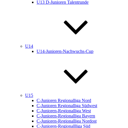
U13 D-Junioren Talentrunde
U14
U14-Junioren-Nachwuchs-Cup
U15
C-Junioren Regionalliga Nord
C-Junioren Regionalliga Südwest
C-Junioren-Regionalliga West
C-Junioren-Regionalliga Bayern
C-Junioren-Regionalliga Nordost
C-Junioren-Regionallliga Süd