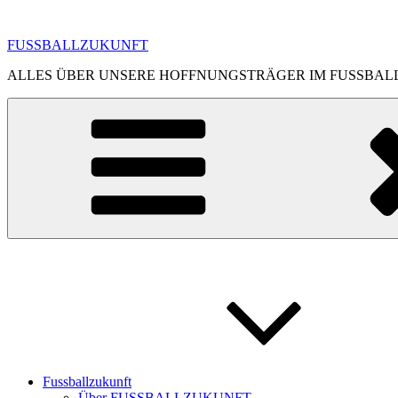
Zum
Inhalt
FUSSBALLZUKUNFT
springen
ALLES ÜBER UNSERE HOFFNUNGSTRÄGER IM FUSSBAL
Fussballzukunft
Über FUSSBALLZUKUNFT