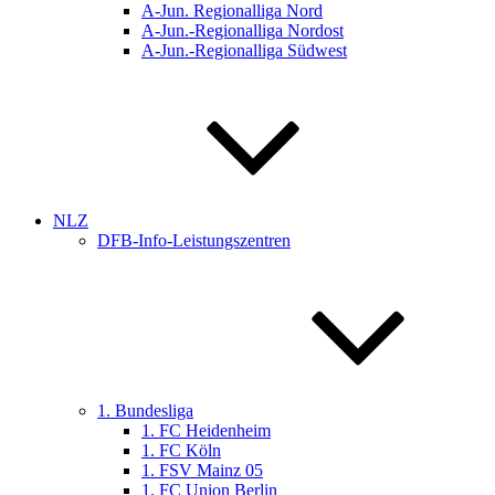
A-Jun. Regionalliga Nord
A-Jun.-Regionalliga Nordost
A-Jun.-Regionalliga Südwest
NLZ
DFB-Info-Leistungszentren
1. Bundesliga
1. FC Heidenheim
1. FC Köln
1. FSV Mainz 05
1. FC Union Berlin