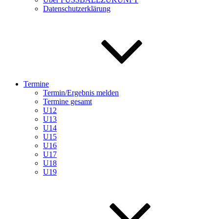
Datenschutzerklärung
Termine
Termin/Ergebnis melden
Termine gesamt
U12
U13
U14
U15
U16
U17
U18
U19