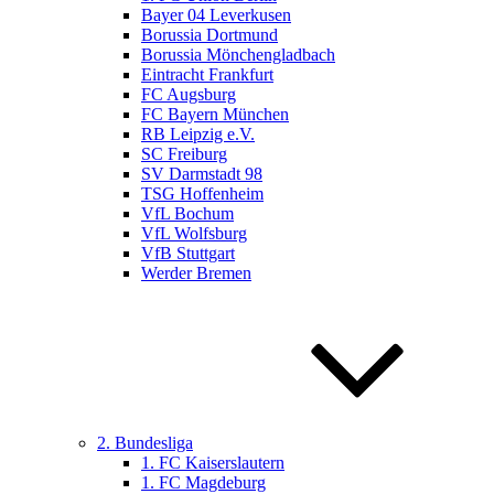
Bayer 04 Leverkusen
Borussia Dortmund
Borussia Mönchengladbach
Eintracht Frankfurt
FC Augsburg
FC Bayern München
RB Leipzig e.V.
SC Freiburg
SV Darmstadt 98
TSG Hoffenheim
VfL Bochum
VfL Wolfsburg
VfB Stuttgart
Werder Bremen
2. Bundesliga
1. FC Kaiserslautern
1. FC Magdeburg