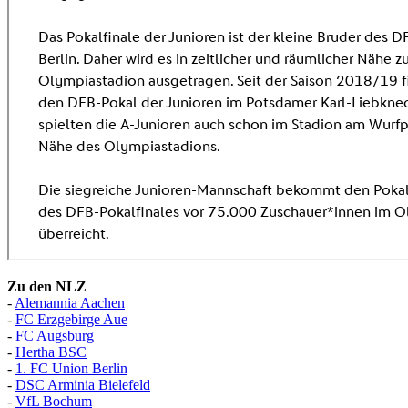
Zu den NLZ
-
Alemannia Aachen
-
FC Erzgebirge Aue
-
FC Augsburg
-
Hertha BSC
-
1. FC Union Berlin
-
DSC Arminia Bielefeld
-
VfL Bochum