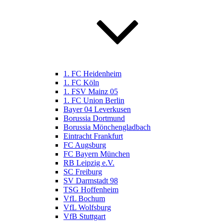
1. FC Heidenheim
1. FC Köln
1. FSV Mainz 05
1. FC Union Berlin
Bayer 04 Leverkusen
Borussia Dortmund
Borussia Mönchengladbach
Eintracht Frankfurt
FC Augsburg
FC Bayern München
RB Leipzig e.V.
SC Freiburg
SV Darmstadt 98
TSG Hoffenheim
VfL Bochum
VfL Wolfsburg
VfB Stuttgart