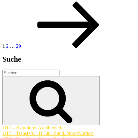
Seitennummerierung
Seite
Seite
Seite
Nächste
Seite
der
Beiträge
1
2
…
29
Suche
Suchen
nach:
Suchen
U17 – B-Junioren-Wettbewerbe
U17 – Transfers – B-Jun.-Bund. Nord/Nordost