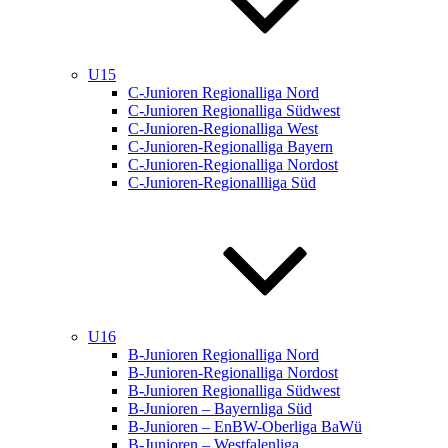
U15
C-Junioren Regionalliga Nord
C-Junioren Regionalliga Südwest
C-Junioren-Regionalliga West
C-Junioren-Regionalliga Bayern
C-Junioren-Regionalliga Nordost
C-Junioren-Regionallliga Süd
U16
B-Junioren Regionalliga Nord
B-Junioren-Regionalliga Nordost
B-Junioren Regionalliga Südwest
B-Junioren – Bayernliga Süd
B-Junioren – EnBW-Oberliga BaWü
B-Junioren – Westfalenliga