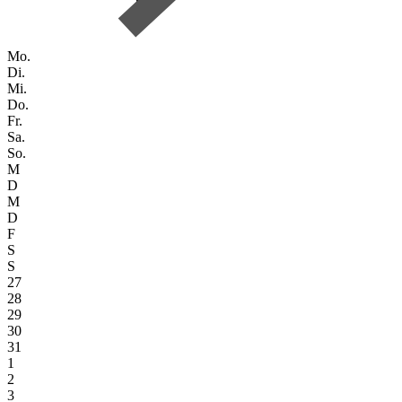
Mo.
Di.
Mi.
Do.
Fr.
Sa.
So.
M
D
M
D
F
S
S
27
28
29
30
31
1
2
3