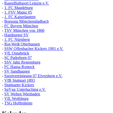
-
RasenBallsport Leipzig e.V.
-
1. FC Magdeburg
-
1. FSV Mainz 05
-
1. FC Kaiserlautern
-
Borussia Mönchengladbach
-
FC Bayern München
-
TSV München von 1860
-
Hamburger SV
-
1. FC Nürnberg
-
Rot-Weiß Oberhausen
-
SSW Offenbacher Kickers 1901 e.V.
-
VfL Osnabrück
-
SC Paderborn 07
-
SSV Jahn Regensburg
-
FC Hansa Rostock
-
SV Sandhausen
-
Sportvereinigung 07 Elversberg e.V.
-
VfB Stuttgart 1893
-
Stuttgarter Kickers
-
SpVgg Unterhaching e.V.
-
SV Wehen Wiesbaden
-
VfL Wolfsburg
-
TSG Hoffenheim