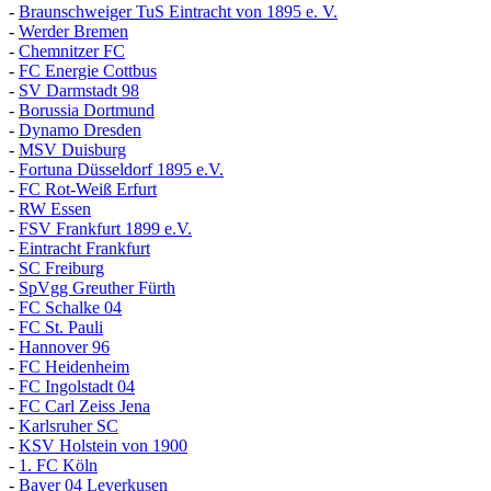
-
Braunschweiger TuS Eintracht von 1895 e. V.
-
Werder Bremen
-
Chemnitzer FC
-
FC Energie Cottbus
-
SV Darmstadt 98
-
Borussia Dortmund
-
Dynamo Dresden
-
MSV Duisburg
-
Fortuna
D
üsseldorf 1895 e.V.
-
FC Rot-Weiß Erfurt
-
RW Essen
-
FSV Frankfurt 1899 e.V.
-
Eintracht Frankfurt
-
SC Freiburg
-
SpVgg Greuther Fürth
-
FC Schalke 04
-
FC St. Pauli
-
Hannover 96
-
FC Heidenheim
-
FC Ingolstadt 04
-
FC Carl Zeiss Jena
-
Karlsruher SC
-
KSV Holstein von 1900
-
1. FC Köln
-
Bayer 04 Leverkusen