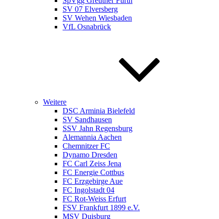
SpVgg Greuther Fürth
SV 07 Elversberg
SV Wehen Wiesbaden
VfL Osnabrück
Weitere
DSC Arminia Bielefeld
SV Sandhausen
SSV Jahn Regensburg
Alemannia Aachen
Chemnitzer FC
Dynamo Dresden
FC Carl Zeiss Jena
FC Energie Cottbus
FC Erzgebirge Aue
FC Ingolstadt 04
FC Rot-Weiss Erfurt
FSV Frankfurt 1899 e.V.
MSV Duisburg