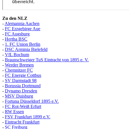
Zu den NLZ
-
Alemannia Aachen
-
FC Erzgebirge Aue
-
FC Augsburg
-
Hertha BSC
-
1. FC Union Berlin
-
DSC Arminia Bielefeld
-
VfL Bochum
-
Braunschweiger TuS Eintracht von 1895 e. V.
-
Werder Bremen
-
Chemnitzer FC
-
FC Energie Cottbus
-
SV Darmstadt 98
-
Borussia Dortmund
-
Dynamo Dresden
-
MSV Duisburg
-
Fortuna
D
üsseldorf 1895 e.V.
-
FC Rot-Weiß Erfurt
-
RW Essen
-
FSV Frankfurt 1899 e.V.
-
Eintracht Frankfurt
-
SC Freiburg