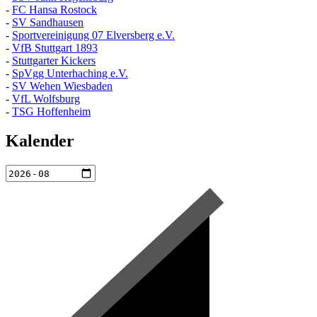
-
FC Hansa Rostock
-
SV Sandhausen
-
Sportvereinigung 07 Elversberg e.V.
-
VfB Stuttgart 1893
-
Stuttgarter Kickers
-
SpVgg Unterhaching e.V.
-
SV Wehen Wiesbaden
-
VfL Wolfsburg
-
TSG Hoffenheim
Kalender