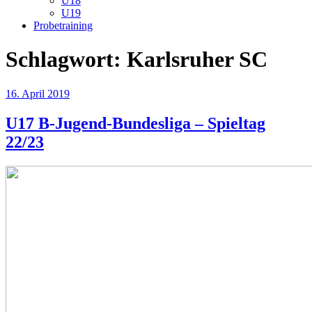
U18
U19
Probetraining
Schlagwort:
Karlsruher SC
Veröffentlicht
16. April 2019
am
U17 B-Jugend-Bundesliga – Spieltag
22/23