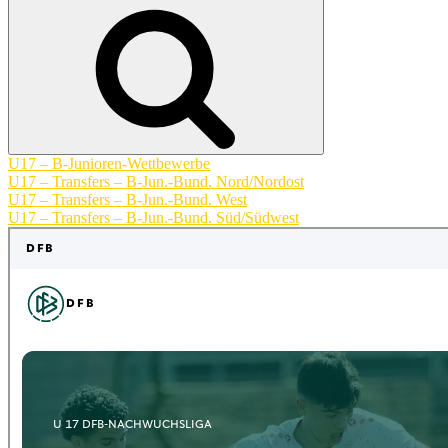
nach:
Suchen
U17 – B-Junioren-Wettbewerbe
U17 – Transfers – B-Jun.-Bund. Nord/Nordost
U17 – Transfers – B-Jun.-Bund. West
U17 – Transfers – B-Jun.-Bund. Süd/Südwest