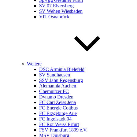
SpVgg Greuther Fürth
SV 07 Elversberg
SV Wehen Wiesbaden
VfL Osnabrück
Weitere
DSC Arminia Bielefeld
SV Sandhausen
SSV Jahn Regensburg
Alemannia Aachen
Chemnitzer FC
Dynamo Dresden
FC Carl Zeiss Jena
FC Energie Cottbus
FC Erzgebirge Aue
FC Ingolstadt 04
FC Rot-Weiss Erfurt
FSV Frankfurt 1899 e.V.
MSV Duisburg