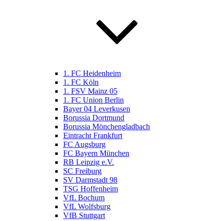
1. FC Heidenheim
1. FC Köln
1. FSV Mainz 05
1. FC Union Berlin
Bayer 04 Leverkusen
Borussia Dortmund
Borussia Mönchengladbach
Eintracht Frankfurt
FC Augsburg
FC Bayern München
RB Leipzig e.V.
SC Freiburg
SV Darmstadt 98
TSG Hoffenheim
VfL Bochum
VfL Wolfsburg
VfB Stuttgart