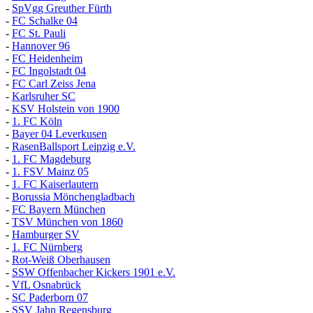
-
SpVgg Greuther Fürth
-
FC Schalke 04
-
FC St. Pauli
-
Hannover 96
-
FC Heidenheim
-
FC Ingolstadt 04
-
FC Carl Zeiss Jena
-
Karlsruher SC
-
KSV Holstein von 1900
-
1. FC Köln
-
Bayer 04 Leverkusen
-
RasenBallsport Leipzig e.V.
-
1. FC Magdeburg
-
1. FSV Mainz 05
-
1. FC Kaiserlautern
-
Borussia Mönchengladbach
-
FC Bayern München
-
TSV München von 1860
-
Hamburger SV
-
1. FC Nürnberg
-
Rot-Weiß Oberhausen
-
SSW Offenbacher Kickers 1901 e.V.
-
VfL Osnabrück
-
SC Paderborn 07
-
SSV Jahn Regensburg