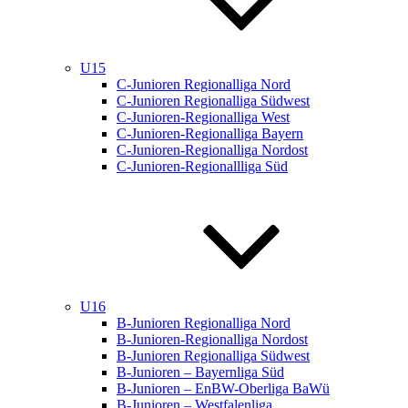
U15
C-Junioren Regionalliga Nord
C-Junioren Regionalliga Südwest
C-Junioren-Regionalliga West
C-Junioren-Regionalliga Bayern
C-Junioren-Regionalliga Nordost
C-Junioren-Regionallliga Süd
U16
B-Junioren Regionalliga Nord
B-Junioren-Regionalliga Nordost
B-Junioren Regionalliga Südwest
B-Junioren – Bayernliga Süd
B-Junioren – EnBW-Oberliga BaWü
B-Junioren – Westfalenliga