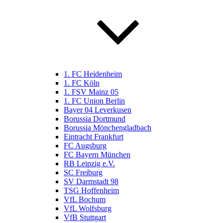
1. FC Heidenheim
1. FC Köln
1. FSV Mainz 05
1. FC Union Berlin
Bayer 04 Leverkusen
Borussia Dortmund
Borussia Mönchengladbach
Eintracht Frankfurt
FC Augsburg
FC Bayern München
RB Leipzig e.V.
SC Freiburg
SV Darmstadt 98
TSG Hoffenheim
VfL Bochum
VfL Wolfsburg
VfB Stuttgart