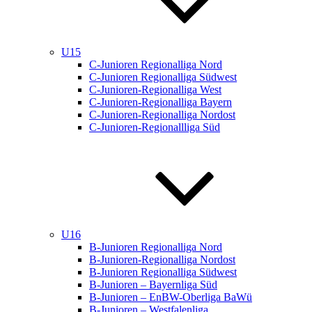
U15
C-Junioren Regionalliga Nord
C-Junioren Regionalliga Südwest
C-Junioren-Regionalliga West
C-Junioren-Regionalliga Bayern
C-Junioren-Regionalliga Nordost
C-Junioren-Regionallliga Süd
U16
B-Junioren Regionalliga Nord
B-Junioren-Regionalliga Nordost
B-Junioren Regionalliga Südwest
B-Junioren – Bayernliga Süd
B-Junioren – EnBW-Oberliga BaWü
B-Junioren – Westfalenliga