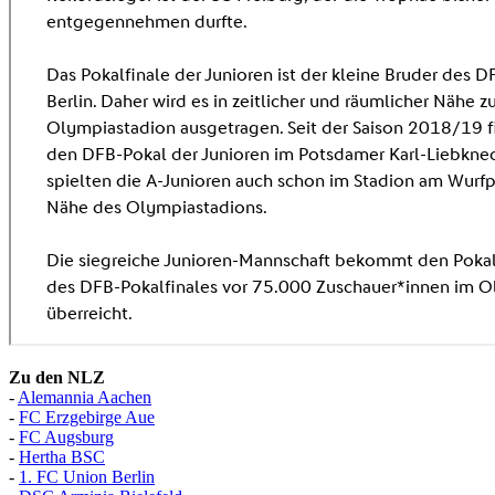
Zu den NLZ
-
Alemannia Aachen
-
FC Erzgebirge Aue
-
FC Augsburg
-
Hertha BSC
-
1. FC Union Berlin