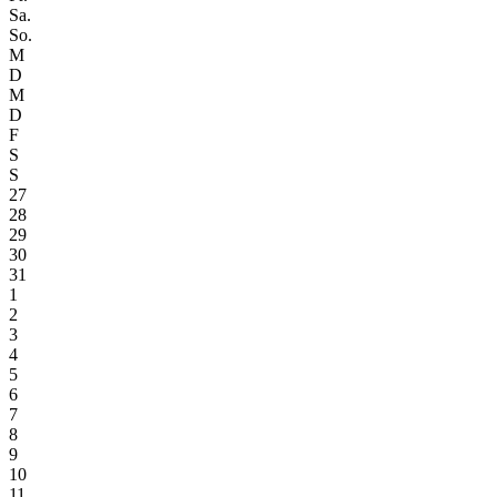
Sa.
So.
M
D
M
D
F
S
S
27
28
29
30
31
1
2
3
4
5
6
7
8
9
10
11