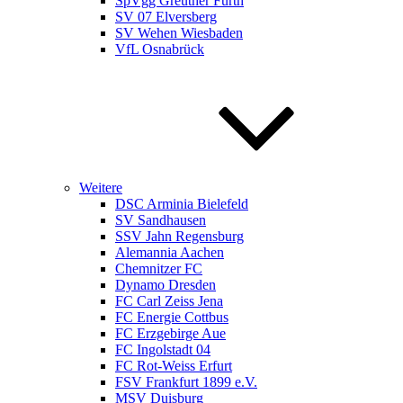
SpVgg Greuther Fürth
SV 07 Elversberg
SV Wehen Wiesbaden
VfL Osnabrück
Weitere
DSC Arminia Bielefeld
SV Sandhausen
SSV Jahn Regensburg
Alemannia Aachen
Chemnitzer FC
Dynamo Dresden
FC Carl Zeiss Jena
FC Energie Cottbus
FC Erzgebirge Aue
FC Ingolstadt 04
FC Rot-Weiss Erfurt
FSV Frankfurt 1899 e.V.
MSV Duisburg