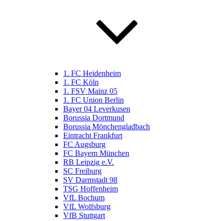
1. FC Heidenheim
1. FC Köln
1. FSV Mainz 05
1. FC Union Berlin
Bayer 04 Leverkusen
Borussia Dortmund
Borussia Mönchengladbach
Eintracht Frankfurt
FC Augsburg
FC Bayern München
RB Leipzig e.V.
SC Freiburg
SV Darmstadt 98
TSG Hoffenheim
VfL Bochum
VfL Wolfsburg
VfB Stuttgart