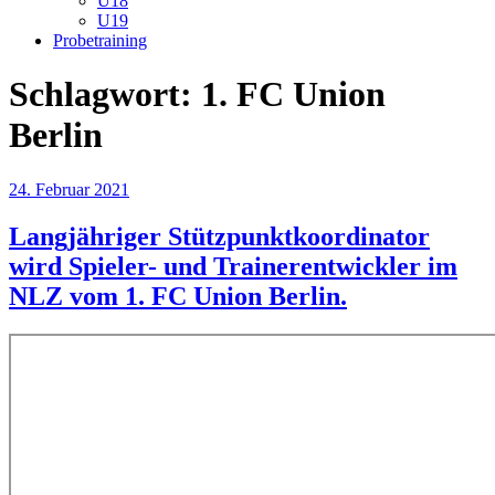
U18
U19
Probetraining
Schlagwort:
1. FC Union
Berlin
Veröffentlicht
24. Februar 2021
am
Langjähriger Stützpunktkoordinator
wird Spieler- und Trainerentwickler im
NLZ vom 1. FC Union Berlin.