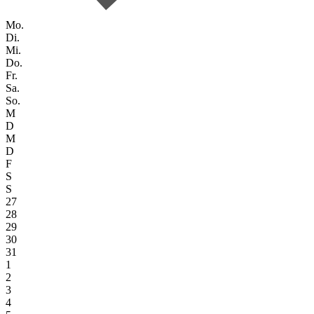
Mo.
Di.
Mi.
Do.
Fr.
Sa.
So.
M
D
M
D
F
S
S
27
28
29
30
31
1
2
3
4