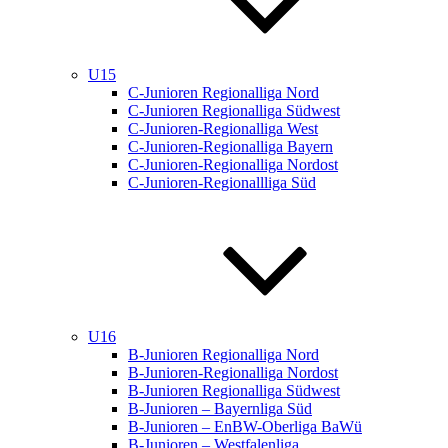
U15
C-Junioren Regionalliga Nord
C-Junioren Regionalliga Südwest
C-Junioren-Regionalliga West
C-Junioren-Regionalliga Bayern
C-Junioren-Regionalliga Nordost
C-Junioren-Regionallliga Süd
U16
B-Junioren Regionalliga Nord
B-Junioren-Regionalliga Nordost
B-Junioren Regionalliga Südwest
B-Junioren – Bayernliga Süd
B-Junioren – EnBW-Oberliga BaWü
B-Junioren – Westfalenliga