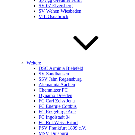
SpVgg Greuther Fürth
SV 07 Elversberg
SV Wehen Wiesbaden
VfL Osnabrück
Weitere
DSC Arminia Bielefeld
SV Sandhausen
SSV Jahn Regensburg
Alemannia Aachen
Chemnitzer FC
Dynamo Dresden
FC Carl Zeiss Jena
FC Energie Cottbus
FC Erzgebirge Aue
FC Ingolstadt 04
FC Rot-Weiss Erfurt
FSV Frankfurt 1899 e.V.
MSV Duisburg