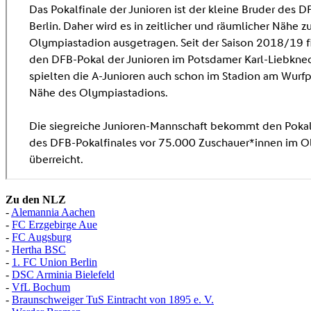
Zu den NLZ
-
Alemannia Aachen
-
FC Erzgebirge Aue
-
FC Augsburg
-
Hertha BSC
-
1. FC Union Berlin
-
DSC Arminia Bielefeld
-
VfL Bochum
-
Braunschweiger TuS Eintracht von 1895 e. V.