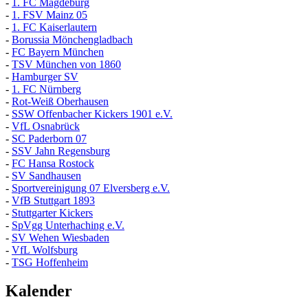
-
1. FC Magdeburg
-
1. FSV Mainz 05
-
1. FC Kaiserlautern
-
Borussia Mönchengladbach
-
FC Bayern München
-
TSV München von 1860
-
Hamburger SV
-
1. FC Nürnberg
-
Rot-Weiß Oberhausen
-
SSW Offenbacher Kickers 1901 e.V.
-
VfL Osnabrück
-
SC Paderborn 07
-
SSV Jahn Regensburg
-
FC Hansa Rostock
-
SV Sandhausen
-
Sportvereinigung 07 Elversberg e.V.
-
VfB Stuttgart 1893
-
Stuttgarter Kickers
-
SpVgg Unterhaching e.V.
-
SV Wehen Wiesbaden
-
VfL Wolfsburg
-
TSG Hoffenheim
Kalender