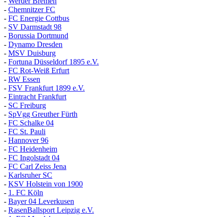
-
Werder Bremen
-
Chemnitzer FC
-
FC Energie Cottbus
-
SV Darmstadt 98
-
Borussia Dortmund
-
Dynamo Dresden
-
MSV Duisburg
-
Fortuna
D
üsseldorf 1895 e.V.
-
FC Rot-Weiß Erfurt
-
RW Essen
-
FSV Frankfurt 1899 e.V.
-
Eintracht Frankfurt
-
SC Freiburg
-
SpVgg Greuther Fürth
-
FC Schalke 04
-
FC St. Pauli
-
Hannover 96
-
FC Heidenheim
-
FC Ingolstadt 04
-
FC Carl Zeiss Jena
-
Karlsruher SC
-
KSV Holstein von 1900
-
1. FC Köln
-
Bayer 04 Leverkusen
-
RasenBallsport Leipzig e.V.