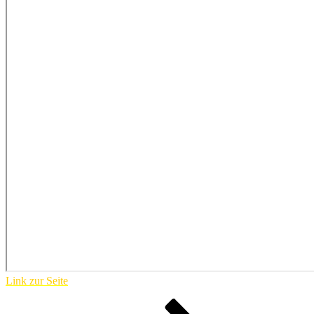
Link zur Seite
Seitennummerierung
Seite
Seite
Seite
Nächste