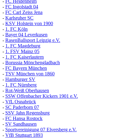
-
FC Heidenheim
-
FC Ingolstadt 04
-
FC Carl Zeiss Jena
-
Karlsruher SC
-
KSV Holstein von 1900
-
1. FC Köln
-
Bayer 04 Leverkusen
-
RasenBallsport Leipzig e.V.
-
1. FC Magdeburg
-
1. FSV Mainz 05
-
1. FC Kaiserlautern
-
Borussia Mönchengladbach
-
FC Bayern München
-
TSV München von 1860
-
Hamburger SV
-
1. FC Nürnberg
-
Rot-Weiß Oberhausen
-
SSW Offenbacher Kickers 1901 e.V.
-
VfL Osnabrück
-
SC Paderborn 07
-
SSV Jahn Regensburg
-
FC Hansa Rostock
-
SV Sandhausen
-
Sportvereinigung 07 Elversberg e.V.
-
VfB Stuttgart 1893