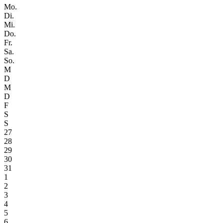
Mo.
Di.
Mi.
Do.
Fr.
Sa.
So.
M
D
M
D
F
S
S
27
28
29
30
31
1
2
3
4
5
6