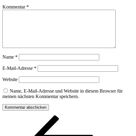
Kommentar
*
Name
*
E-Mail-Adresse
*
Website
Name, E-Mail-Adresse und Website in diesem Browser für
meinen nächsten Kommentar speichern.
Beitragsnavigation
Vorheriger
Beitrag