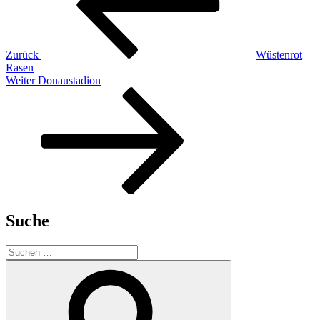
Zurück
Wüstenrot
Rasen
Nächster
Weiter
Donaustadion
Beitrag
Suche
Suchen
nach:
Suchen