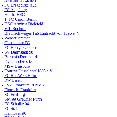
-
Alemannia Aachen
-
FC Erzgebirge Aue
-
FC Augsburg
-
Hertha BSC
-
1. FC Union Berlin
-
DSC Arminia Bielefeld
-
VfL Bochum
-
Braunschweiger TuS Eintracht von 1895 e. V.
-
Werder Bremen
-
Chemnitzer FC
-
FC Energie Cottbus
-
SV Darmstadt 98
-
Borussia Dortmund
-
Dynamo Dresden
-
MSV Duisburg
-
Fortuna
D
üsseldorf 1895 e.V.
-
FC Rot-Weiß Erfurt
-
RW Essen
-
FSV Frankfurt 1899 e.V.
-
Eintracht Frankfurt
-
SC Freiburg
-
SpVgg Greuther Fürth
-
FC Schalke 04
-
FC St. Pauli
-
Hannover 96