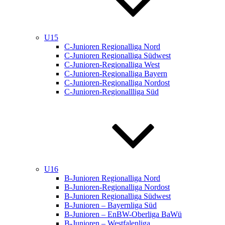
U15
C-Junioren Regionalliga Nord
C-Junioren Regionalliga Südwest
C-Junioren-Regionalliga West
C-Junioren-Regionalliga Bayern
C-Junioren-Regionalliga Nordost
C-Junioren-Regionallliga Süd
U16
B-Junioren Regionalliga Nord
B-Junioren-Regionalliga Nordost
B-Junioren Regionalliga Südwest
B-Junioren – Bayernliga Süd
B-Junioren – EnBW-Oberliga BaWü
B-Junioren – Westfalenliga