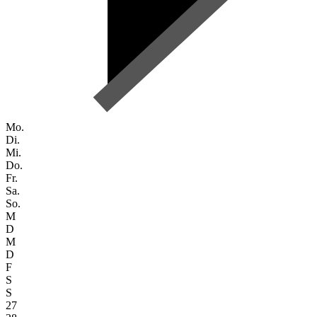
Mo.
Di.
Mi.
Do.
Fr.
Sa.
So.
M
D
M
D
F
S
S
27