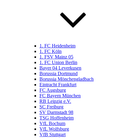
1. FC Heidenheim
1. FC Köln
1. FSV Mainz 05
1. FC Union Berlin
Bayer 04 Leverkusen
Borussia Dortmund
Borussia Mönchengladbach
Eintracht Frankfurt
FC Augsburg
FC Bayern München
RB Leipzig e.V.
SC Freiburg
SV Darmstadt 98
TSG Hoffenheim
VfL Bochum
VfL Wolfsburg
VfB Stuttgart