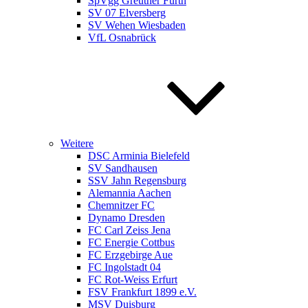
SpVgg Greuther Fürth
SV 07 Elversberg
SV Wehen Wiesbaden
VfL Osnabrück
Weitere
DSC Arminia Bielefeld
SV Sandhausen
SSV Jahn Regensburg
Alemannia Aachen
Chemnitzer FC
Dynamo Dresden
FC Carl Zeiss Jena
FC Energie Cottbus
FC Erzgebirge Aue
FC Ingolstadt 04
FC Rot-Weiss Erfurt
FSV Frankfurt 1899 e.V.
MSV Duisburg