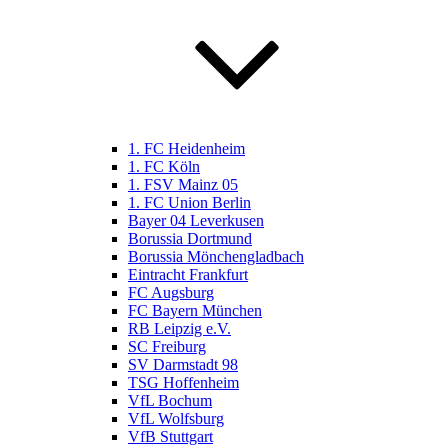
1. FC Heidenheim
1. FC Köln
1. FSV Mainz 05
1. FC Union Berlin
Bayer 04 Leverkusen
Borussia Dortmund
Borussia Mönchengladbach
Eintracht Frankfurt
FC Augsburg
FC Bayern München
RB Leipzig e.V.
SC Freiburg
SV Darmstadt 98
TSG Hoffenheim
VfL Bochum
VfL Wolfsburg
VfB Stuttgart