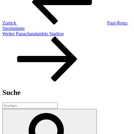
Zurück
Paul-Renz-
Sportanlage
Nächster
Weiter
Papacharalambio Stadion
Beitrag
Suche
Suchen
nach:
Suchen