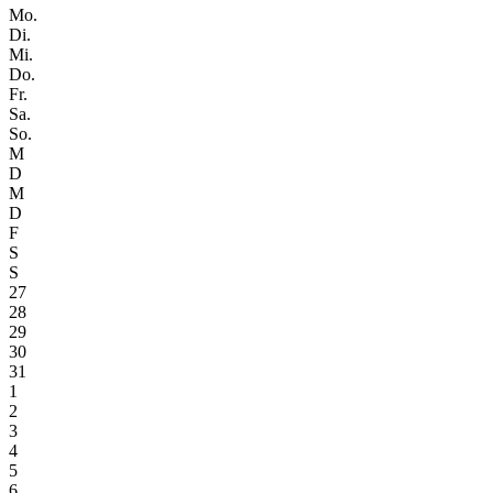
Mo.
Di.
Mi.
Do.
Fr.
Sa.
So.
M
D
M
D
F
S
S
27
28
29
30
31
1
2
3
4
5
6