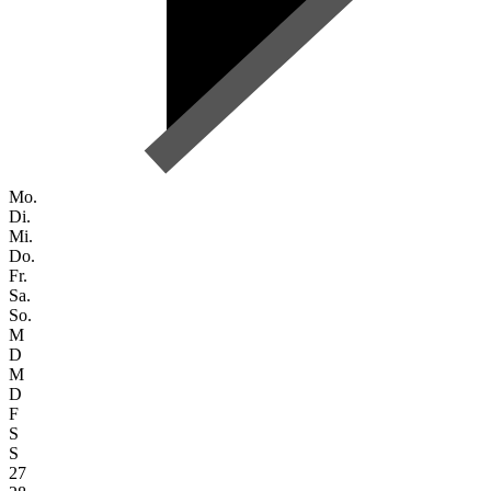
Mo.
Di.
Mi.
Do.
Fr.
Sa.
So.
M
D
M
D
F
S
S
27