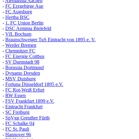
-
Alemannia Aachen
-
FC Erzgebirge Aue
-
FC Augsburg
-
Hertha BSC
-
1. FC Union Berlin
-
DSC Arminia Bielefeld
-
VfL Bochum
-
Braunschweiger TuS Eintracht von 1895 e. V.
-
Werder Bremen
-
Chemnitzer FC
-
FC Energie Cottbus
-
SV Darmstadt 98
-
Borussia Dortmund
-
Dynamo Dresden
-
MSV Duisburg
-
Fortuna
D
üsseldorf 1895 e.V.
-
FC Rot-Weiß Erfurt
-
RW Essen
-
FSV Frankfurt 1899 e.V.
-
Eintracht Frankfurt
-
SC Freiburg
-
SpVgg Greuther Fürth
-
FC Schalke 04
-
FC St. Pauli
-
Hannover 96