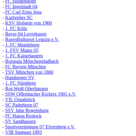
-
FC Heidenheim
-
FC Ingolstadt 04
-
FC Carl Zeiss Jena
-
Karlsruher SC
-
KSV Holstein von 1900
-
1. FC Köln
-
Bayer 04 Leverkusen
-
RasenBallsport Leipzig e.V.
-
1. FC Magdeburg
-
1. FSV Mainz 05
-
1. FC Kaiserlautern
-
Borussia Mönchengladbach
-
FC Bayern München
-
TSV München von 1860
-
Hamburger SV
-
1. FC Nürnberg
-
Rot-Weiß Oberhausen
-
SSW Offenbacher Kickers 1901 e.V.
-
VfL Osnabrück
-
SC Paderborn 07
-
SSV Jahn Regensburg
-
FC Hansa Rostock
-
SV Sandhausen
-
Sportvereinigung 07 Elversberg e.V.
-
VfB Stuttgart 1893