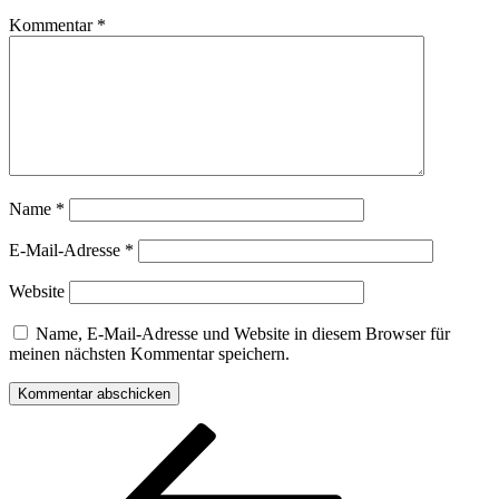
Kommentar
*
Name
*
E-Mail-Adresse
*
Website
Name, E-Mail-Adresse und Website in diesem Browser für
meinen nächsten Kommentar speichern.
Beitragsnavigation
Vorheriger
Beitrag