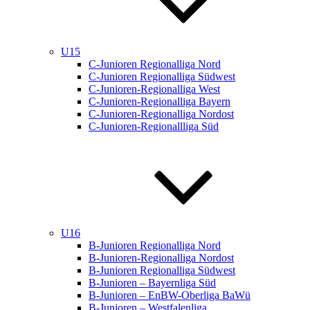
U15
C-Junioren Regionalliga Nord
C-Junioren Regionalliga Südwest
C-Junioren-Regionalliga West
C-Junioren-Regionalliga Bayern
C-Junioren-Regionalliga Nordost
C-Junioren-Regionallliga Süd
U16
B-Junioren Regionalliga Nord
B-Junioren-Regionalliga Nordost
B-Junioren Regionalliga Südwest
B-Junioren – Bayernliga Süd
B-Junioren – EnBW-Oberliga BaWü
B-Junioren – Westfalenliga