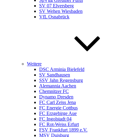
SpVgg Greuther Fürth
SV 07 Elversberg
SV Wehen Wiesbaden
VfL Osnabrück
Weitere
DSC Arminia Bielefeld
SV Sandhausen
SSV Jahn Regensburg
Alemannia Aachen
Chemnitzer FC
Dynamo Dresden
FC Carl Zeiss Jena
FC Energie Cottbus
FC Erzgebirge Aue
FC Ingolstadt 04
FC Rot-Weiss Erfurt
FSV Frankfurt 1899 e.V.
MSV Duisburg