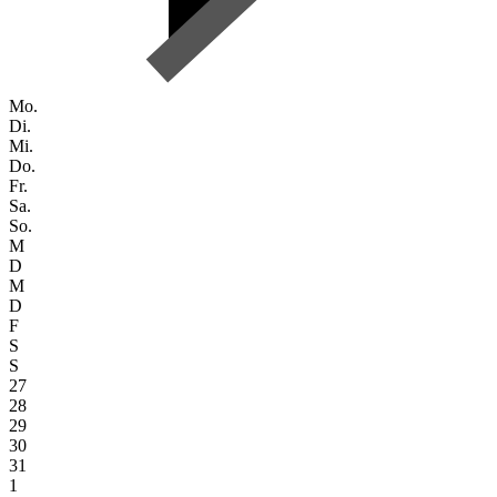
Mo.
Di.
Mi.
Do.
Fr.
Sa.
So.
M
D
M
D
F
S
S
27
28
29
30
31
1