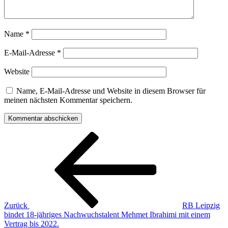
Name
*
E-Mail-Adresse
*
Website
Name, E-Mail-Adresse und Website in diesem Browser für
meinen nächsten Kommentar speichern.
Beitragsnavigation
Vorheriger
Beitrag
Zurück
RB Leipzig
bindet 18-jähriges Nachwuchstalent Mehmet Ibrahimi mit einem
Vertrag bis 2022.