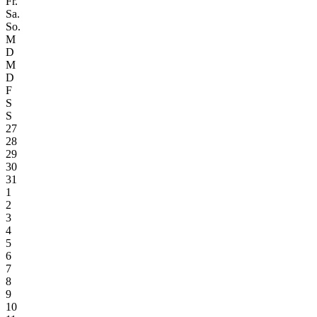
Fr.
Sa.
So.
M
D
M
D
F
S
S
27
28
29
30
31
1
2
3
4
5
6
7
8
9
10