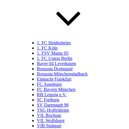
1. FC Heidenheim
1. FC Köln
1. FSV Mainz 05
1. FC Union Berlin
Bayer 04 Leverkusen
Borussia Dortmund
Borussia Mönchengladbach
Eintracht Frankfurt
FC Augsburg
FC Bayern München
RB Leipzig e.V.
SC Freiburg
SV Darmstadt 98
TSG Hoffenheim
VfL Bochum
VfL Wolfsburg
VfB Stuttgart