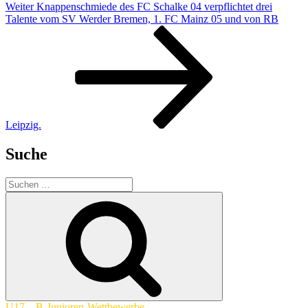
Nächster
Weiter
Knappenschmiede des FC Schalke 04 verpflichtet drei
Beitrag
Talente vom SV Werder Bremen, 1. FC Mainz 05 und von RB
Leipzig.
Suche
Suchen
nach:
Suchen
U17 – B-Junioren-Wettbewerbe