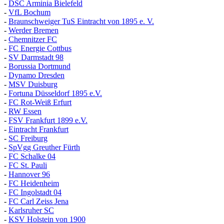
-
DSC Arminia Bielefeld
-
VfL Bochum
-
Braunschweiger TuS Eintracht von 1895 e. V.
-
Werder Bremen
-
Chemnitzer FC
-
FC Energie Cottbus
-
SV Darmstadt 98
-
Borussia Dortmund
-
Dynamo Dresden
-
MSV Duisburg
-
Fortuna
D
üsseldorf 1895 e.V.
-
FC Rot-Weiß Erfurt
-
RW Essen
-
FSV Frankfurt 1899 e.V.
-
Eintracht Frankfurt
-
SC Freiburg
-
SpVgg Greuther Fürth
-
FC Schalke 04
-
FC St. Pauli
-
Hannover 96
-
FC Heidenheim
-
FC Ingolstadt 04
-
FC Carl Zeiss Jena
-
Karlsruher SC
-
KSV Holstein von 1900