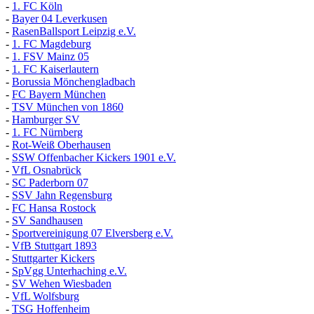
-
1. FC Köln
-
Bayer 04 Leverkusen
-
RasenBallsport Leipzig e.V.
-
1. FC Magdeburg
-
1. FSV Mainz 05
-
1. FC Kaiserlautern
-
Borussia Mönchengladbach
-
FC Bayern München
-
TSV München von 1860
-
Hamburger SV
-
1. FC Nürnberg
-
Rot-Weiß Oberhausen
-
SSW Offenbacher Kickers 1901 e.V.
-
VfL Osnabrück
-
SC Paderborn 07
-
SSV Jahn Regensburg
-
FC Hansa Rostock
-
SV Sandhausen
-
Sportvereinigung 07 Elversberg e.V.
-
VfB Stuttgart 1893
-
Stuttgarter Kickers
-
SpVgg Unterhaching e.V.
-
SV Wehen Wiesbaden
-
VfL Wolfsburg
-
TSG Hoffenheim