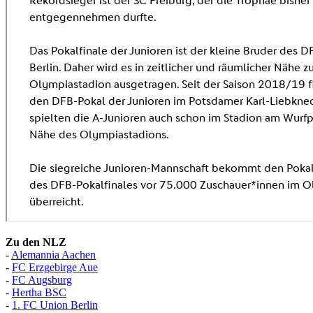
Zu den NLZ
-
Alemannia Aachen
-
FC Erzgebirge Aue
-
FC Augsburg
-
Hertha BSC
-
1. FC Union Berlin