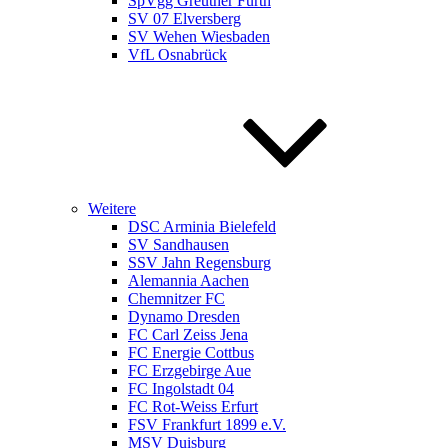
SpVgg Greuther Fürth
SV 07 Elversberg
SV Wehen Wiesbaden
VfL Osnabrück
Weitere
DSC Arminia Bielefeld
SV Sandhausen
SSV Jahn Regensburg
Alemannia Aachen
Chemnitzer FC
Dynamo Dresden
FC Carl Zeiss Jena
FC Energie Cottbus
FC Erzgebirge Aue
FC Ingolstadt 04
FC Rot-Weiss Erfurt
FSV Frankfurt 1899 e.V.
MSV Duisburg