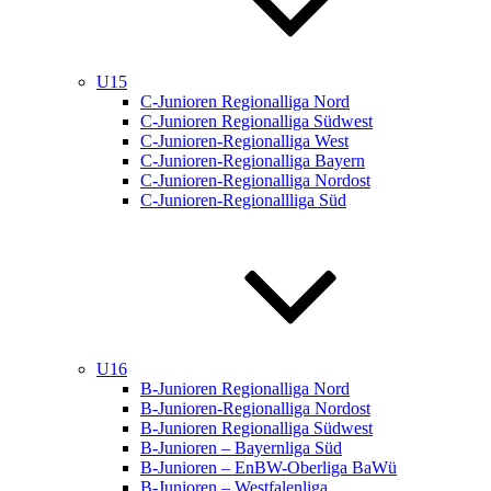
U15
C-Junioren Regionalliga Nord
C-Junioren Regionalliga Südwest
C-Junioren-Regionalliga West
C-Junioren-Regionalliga Bayern
C-Junioren-Regionalliga Nordost
C-Junioren-Regionallliga Süd
U16
B-Junioren Regionalliga Nord
B-Junioren-Regionalliga Nordost
B-Junioren Regionalliga Südwest
B-Junioren – Bayernliga Süd
B-Junioren – EnBW-Oberliga BaWü
B-Junioren – Westfalenliga