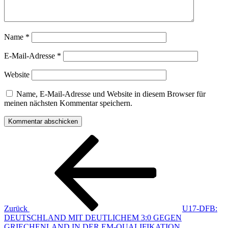
Name
*
E-Mail-Adresse
*
Website
Name, E-Mail-Adresse und Website in diesem Browser für
meinen nächsten Kommentar speichern.
Beitragsnavigation
Vorheriger
Beitrag
Zurück
U17-DFB:
DEUTSCHLAND MIT DEUTLICHEM 3:0 GEGEN
GRIECHENLAND IN DER EM-QUALIFIKATION