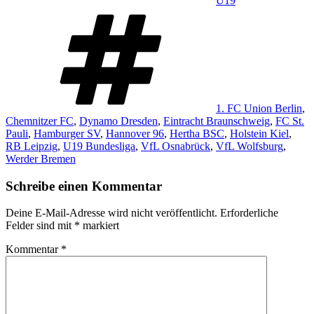
U19
Schlagwörter
1. FC Union Berlin
,
Chemnitzer FC
,
Dynamo Dresden
,
Eintracht Braunschweig
,
FC St.
Pauli
,
Hamburger SV
,
Hannover 96
,
Hertha BSC
,
Holstein Kiel
,
RB Leipzig
,
U19 Bundesliga
,
VfL Osnabrück
,
VfL Wolfsburg
,
Werder Bremen
Schreibe einen Kommentar
Deine E-Mail-Adresse wird nicht veröffentlicht.
Erforderliche
Felder sind mit
*
markiert
Kommentar
*