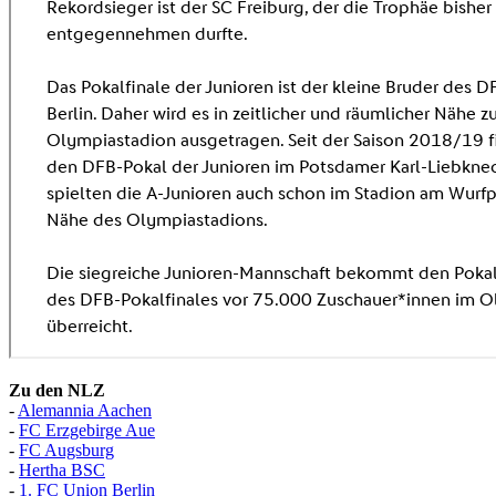
Zu den NLZ
-
Alemannia Aachen
-
FC Erzgebirge Aue
-
FC Augsburg
-
Hertha BSC
-
1. FC Union Berlin