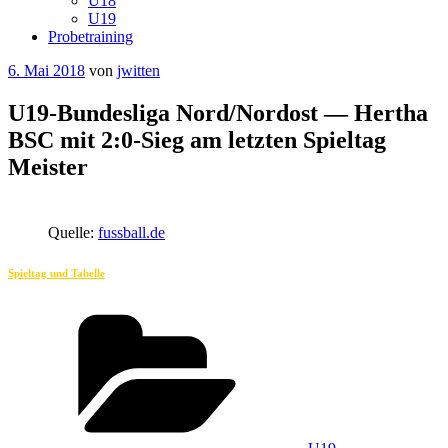
U18
U19
Probetraining
Veröffentlicht
6. Mai 2018
von
jwitten
am
U19-Bundesliga Nord/Nordost — Hertha
BSC mit 2:0-Sieg am letzten Spieltag
Meister
Quelle:
fussball.de
Spieltag und Tabelle
Kategorien