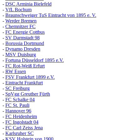
-
DSC Arminia Bielefeld
-
VfL Bochum
-
Braunschweiger TuS Eintracht von 1895 e. V.
-
Werder Bremen
-
Chemnitzer FC
-
FC Energie Cottbus
-
SV Darmstadt 98
-
Borussia Dortmund
-
Dynamo Dresden
-
MSV Duisburg
-
Fortuna
D
üsseldorf 1895 e.V.
-
FC Rot-Weiß Erfurt
-
RW Essen
-
FSV Frankfurt 1899 e.V.
-
Eintracht Frankfurt
-
SC Freiburg
-
SpVgg Greuther Fürth
-
FC Schalke 04
-
FC St. Pauli
-
Hannover 96
-
FC Heidenheim
-
FC Ingolstadt 04
-
FC Carl Zeiss Jena
-
Karlsruher SC
-
KSV Holstein von 1900