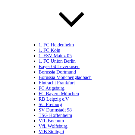
1. FC Heidenheim
1. FC Köln
1. FSV Mainz 05
1. FC Union Berlin
Bayer 04 Leverkusen
Borussia Dortmund
Borussia Mönchengladbach
Eintracht Frankfurt
FC Augsburg
FC Bayern München
RB Leipzig e.V.
SC Freiburg
SV Darmstadt 98
TSG Hoffenheim
VfL Bochum
VfL Wolfsburg
VfB Stuttgart