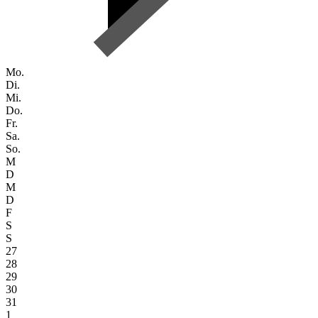
Mo.
Di.
Mi.
Do.
Fr.
Sa.
So.
M
D
M
D
F
S
S
27
28
29
30
31
1