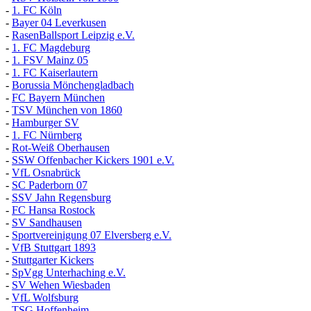
-
1. FC Köln
-
Bayer 04 Leverkusen
-
RasenBallsport Leipzig e.V.
-
1. FC Magdeburg
-
1. FSV Mainz 05
-
1. FC Kaiserlautern
-
Borussia Mönchengladbach
-
FC Bayern München
-
TSV München von 1860
-
Hamburger SV
-
1. FC Nürnberg
-
Rot-Weiß Oberhausen
-
SSW Offenbacher Kickers 1901 e.V.
-
VfL Osnabrück
-
SC Paderborn 07
-
SSV Jahn Regensburg
-
FC Hansa Rostock
-
SV Sandhausen
-
Sportvereinigung 07 Elversberg e.V.
-
VfB Stuttgart 1893
-
Stuttgarter Kickers
-
SpVgg Unterhaching e.V.
-
SV Wehen Wiesbaden
-
VfL Wolfsburg
-
TSG Hoffenheim