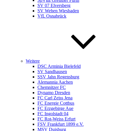
SpVgg Greuther Fürth
SV 07 Elversberg
SV Wehen Wiesbaden
VfL Osnabrück
Weitere
DSC Arminia Bielefeld
SV Sandhausen
SSV Jahn Regensburg
Alemannia Aachen
Chemnitzer FC
Dynamo Dresden
FC Carl Zeiss Jena
FC Energie Cottbus
FC Erzgebirge Aue
FC Ingolstadt 04
FC Rot-Weiss Erfurt
FSV Frankfurt 1899 e.V.
MSV Duisburg