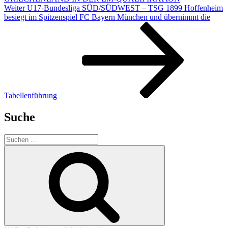
Nächster
Weiter
U17-Bundesliga SÜD/SÜDWEST – TSG 1899 Hoffenheim
Beitrag
besiegt im Spitzenspiel FC Bayern München und übernimmt die
Tabellenführung
Suche
Suchen
nach:
Suchen