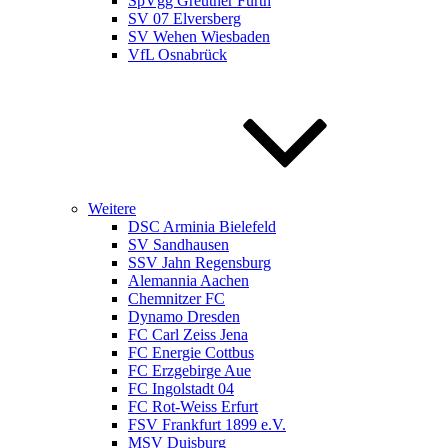
SpVgg Greuther Fürth
SV 07 Elversberg
SV Wehen Wiesbaden
VfL Osnabrück
Weitere
DSC Arminia Bielefeld
SV Sandhausen
SSV Jahn Regensburg
Alemannia Aachen
Chemnitzer FC
Dynamo Dresden
FC Carl Zeiss Jena
FC Energie Cottbus
FC Erzgebirge Aue
FC Ingolstadt 04
FC Rot-Weiss Erfurt
FSV Frankfurt 1899 e.V.
MSV Duisburg