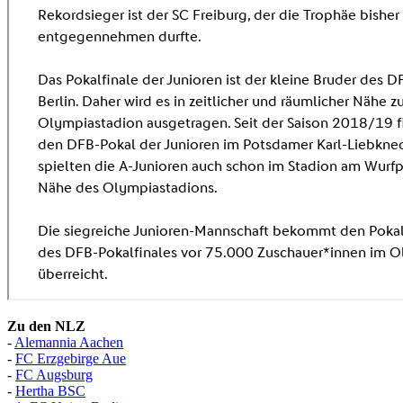
Zu den NLZ
-
Alemannia Aachen
-
FC Erzgebirge Aue
-
FC Augsburg
-
Hertha BSC