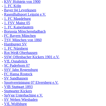
-
KSV Holstein von 1900
-
1. FC Köln
-
Bayer 04 Leverkusen
-
RasenBallsport Leipzig e.V.
-
1. FC Magdeburg
-
1. FSV Mainz 05
-
1. FC Kaiserlautern
-
Borussia Mönchengladbach
-
FC Bayern München
-
TSV München von 1860
-
Hamburger SV
-
1. FC Nürnberg
-
Rot-Weiß Oberhausen
-
SSW Offenbacher Kickers 1901 e.V.
-
VfL Osnabrück
-
SC Paderborn 07
-
SSV Jahn Regensburg
-
FC Hansa Rostock
-
SV Sandhausen
-
Sportvereinigung 07 Elversberg e.V.
-
VfB Stuttgart 1893
-
Stuttgarter Kickers
-
SpVgg Unterhaching e.V.
-
SV Wehen Wiesbaden
-
VfL Wolfsburg