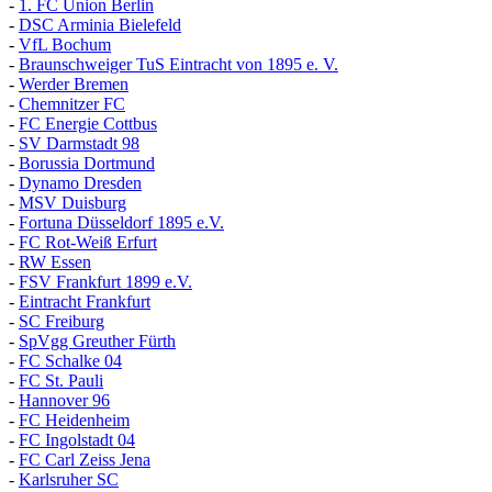
-
1. FC Union Berlin
-
DSC Arminia Bielefeld
-
VfL Bochum
-
Braunschweiger TuS Eintracht von 1895 e. V.
-
Werder Bremen
-
Chemnitzer FC
-
FC Energie Cottbus
-
SV Darmstadt 98
-
Borussia Dortmund
-
Dynamo Dresden
-
MSV Duisburg
-
Fortuna
D
üsseldorf 1895 e.V.
-
FC Rot-Weiß Erfurt
-
RW Essen
-
FSV Frankfurt 1899 e.V.
-
Eintracht Frankfurt
-
SC Freiburg
-
SpVgg Greuther Fürth
-
FC Schalke 04
-
FC St. Pauli
-
Hannover 96
-
FC Heidenheim
-
FC Ingolstadt 04
-
FC Carl Zeiss Jena
-
Karlsruher SC