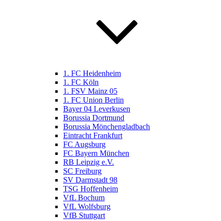
1. FC Heidenheim
1. FC Köln
1. FSV Mainz 05
1. FC Union Berlin
Bayer 04 Leverkusen
Borussia Dortmund
Borussia Mönchengladbach
Eintracht Frankfurt
FC Augsburg
FC Bayern München
RB Leipzig e.V.
SC Freiburg
SV Darmstadt 98
TSG Hoffenheim
VfL Bochum
VfL Wolfsburg
VfB Stuttgart