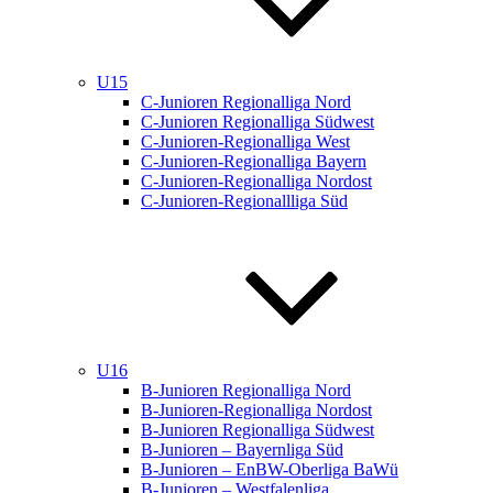
U15
C-Junioren Regionalliga Nord
C-Junioren Regionalliga Südwest
C-Junioren-Regionalliga West
C-Junioren-Regionalliga Bayern
C-Junioren-Regionalliga Nordost
C-Junioren-Regionallliga Süd
U16
B-Junioren Regionalliga Nord
B-Junioren-Regionalliga Nordost
B-Junioren Regionalliga Südwest
B-Junioren – Bayernliga Süd
B-Junioren – EnBW-Oberliga BaWü
B-Junioren – Westfalenliga