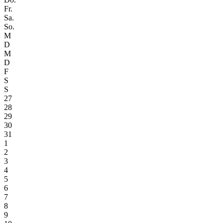
Fr.
Sa.
So.
M
D
M
D
F
S
S
27
28
29
30
31
1
2
3
4
5
6
7
8
9