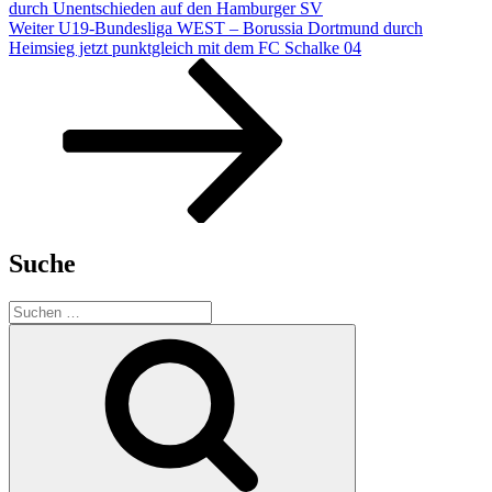
durch Unentschieden auf den Hamburger SV
Nächster
Weiter
U19-Bundesliga WEST – Borussia Dortmund durch
Beitrag
Heimsieg jetzt punktgleich mit dem FC Schalke 04
Suche
Suchen
nach:
Suchen