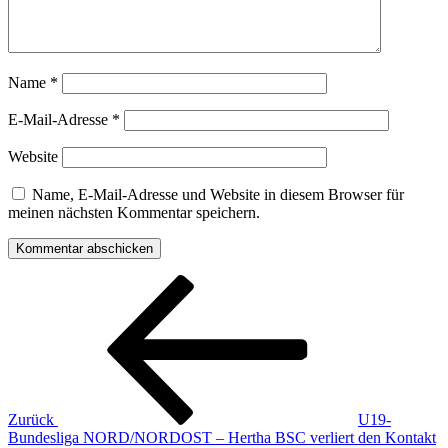
Name
*
E-Mail-Adresse
*
Website
Name, E-Mail-Adresse und Website in diesem Browser für
meinen nächsten Kommentar speichern.
Beitragsnavigation
Vorheriger
Beitrag
Zurück
U19-
Bundesliga NORD/NORDOST – Hertha BSC verliert den Kontakt