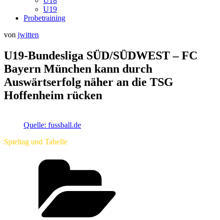
U18
U19
Probetraining
Veröffentlicht
von
jwitten
am
U19-Bundesliga SÜD/SÜDWEST – FC
Bayern München kann durch
Auswärtserfolg näher an die TSG
Hoffenheim rücken
Quelle: fussball.de
Spieltag und Tabelle
Kategorien