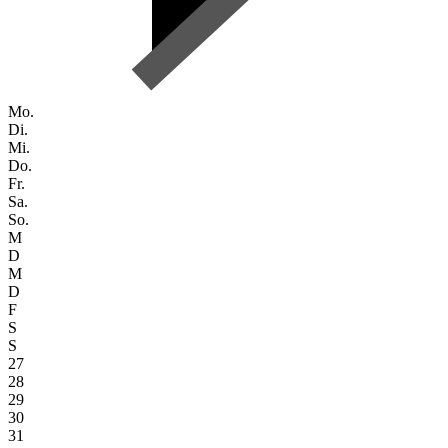
Mo.
Di.
Mi.
Do.
Fr.
Sa.
So.
M
D
M
D
F
S
S
27
28
29
30
31