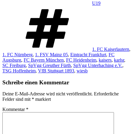
U19
Schlagwörter
1. FC Kaiserlautern
,
1. FC Nürnberg
,
1. FSV Mainz 05
,
Eintracht Frankfurt
,
FC
Augsburg
,
FC Bayern München
,
FC Heidenheim
,
kaisers
,
karlsr
,
SC Freiburg
,
SpVgg Greuther Fürth
,
SpVgg Unterhaching e.V.
,
TSG Hoffenheim
,
VfB Stuttgart 1893
,
wiesb
Schreibe einen Kommentar
Deine E-Mail-Adresse wird nicht veröffentlicht.
Erforderliche
Felder sind mit
*
markiert
Kommentar
*