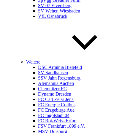
SpVgg Greuther Fürth
SV 07 Elversberg
SV Wehen Wiesbaden
VfL Osnabrück
Weitere
DSC Arminia Bielefeld
SV Sandhausen
SSV Jahn Regensburg
Alemannia Aachen
Chemnitzer FC
Dynamo Dresden
FC Carl Zeiss Jena
FC Energie Cottbus
FC Erzgebirge Aue
FC Ingolstadt 04
FC Rot-Weiss Erfurt
FSV Frankfurt 1899 e.V.
MSV Duisburg