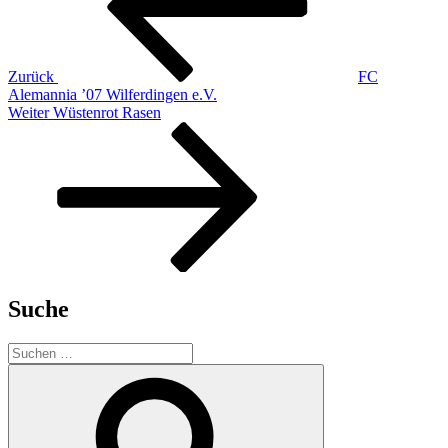
Zurück
FC
Alemannia ’07 Wilferdingen e.V.
Nächster
Weiter
Wüstenrot Rasen
Beitrag
Suche
Suchen
nach:
Suchen