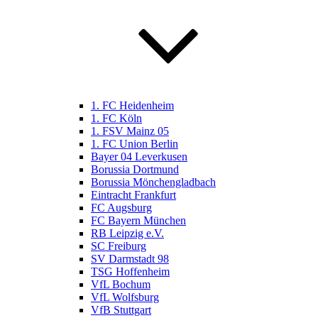
1. FC Heidenheim
1. FC Köln
1. FSV Mainz 05
1. FC Union Berlin
Bayer 04 Leverkusen
Borussia Dortmund
Borussia Mönchengladbach
Eintracht Frankfurt
FC Augsburg
FC Bayern München
RB Leipzig e.V.
SC Freiburg
SV Darmstadt 98
TSG Hoffenheim
VfL Bochum
VfL Wolfsburg
VfB Stuttgart