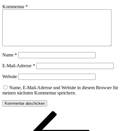
Kommentar
*
Name
*
E-Mail-Adresse
*
Website
Name, E-Mail-Adresse und Website in diesem Browser für
meinen nächsten Kommentar speichern.
Beitragsnavigation
Vorheriger
Beitrag