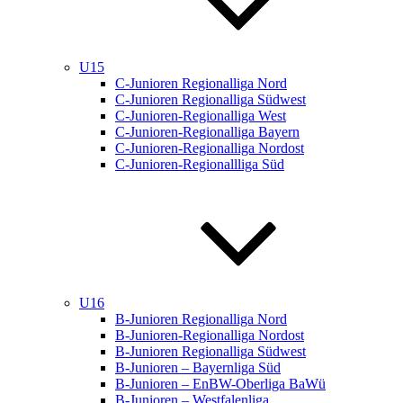
U15
C-Junioren Regionalliga Nord
C-Junioren Regionalliga Südwest
C-Junioren-Regionalliga West
C-Junioren-Regionalliga Bayern
C-Junioren-Regionalliga Nordost
C-Junioren-Regionallliga Süd
U16
B-Junioren Regionalliga Nord
B-Junioren-Regionalliga Nordost
B-Junioren Regionalliga Südwest
B-Junioren – Bayernliga Süd
B-Junioren – EnBW-Oberliga BaWü
B-Junioren – Westfalenliga