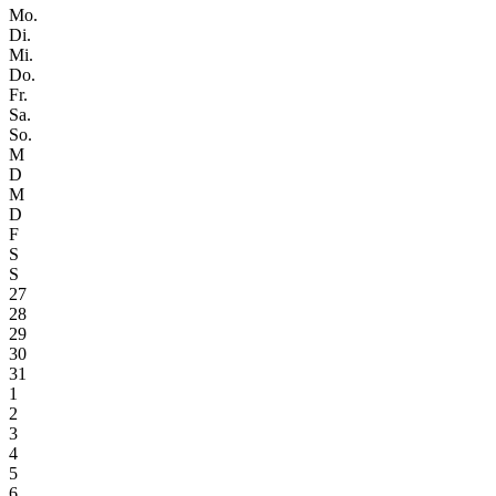
Mo.
Di.
Mi.
Do.
Fr.
Sa.
So.
M
D
M
D
F
S
S
27
28
29
30
31
1
2
3
4
5
6