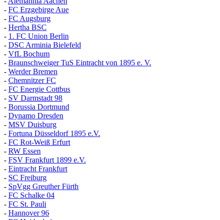
-
Alemannia Aachen
-
FC Erzgebirge Aue
-
FC Augsburg
-
Hertha BSC
-
1. FC Union Berlin
-
DSC Arminia Bielefeld
-
VfL Bochum
-
Braunschweiger TuS Eintracht von 1895 e. V.
-
Werder Bremen
-
Chemnitzer FC
-
FC Energie Cottbus
-
SV Darmstadt 98
-
Borussia Dortmund
-
Dynamo Dresden
-
MSV Duisburg
-
Fortuna
D
üsseldorf 1895 e.V.
-
FC Rot-Weiß Erfurt
-
RW Essen
-
FSV Frankfurt 1899 e.V.
-
Eintracht Frankfurt
-
SC Freiburg
-
SpVgg Greuther Fürth
-
FC Schalke 04
-
FC St. Pauli
-
Hannover 96