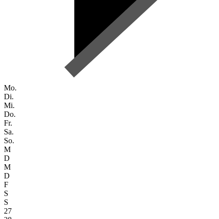
Mo.
Di.
Mi.
Do.
Fr.
Sa.
So.
M
D
M
D
F
S
S
27