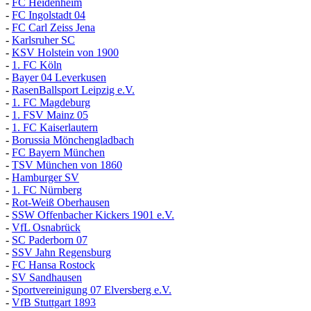
-
FC Heidenheim
-
FC Ingolstadt 04
-
FC Carl Zeiss Jena
-
Karlsruher SC
-
KSV Holstein von 1900
-
1. FC Köln
-
Bayer 04 Leverkusen
-
RasenBallsport Leipzig e.V.
-
1. FC Magdeburg
-
1. FSV Mainz 05
-
1. FC Kaiserlautern
-
Borussia Mönchengladbach
-
FC Bayern München
-
TSV München von 1860
-
Hamburger SV
-
1. FC Nürnberg
-
Rot-Weiß Oberhausen
-
SSW Offenbacher Kickers 1901 e.V.
-
VfL Osnabrück
-
SC Paderborn 07
-
SSV Jahn Regensburg
-
FC Hansa Rostock
-
SV Sandhausen
-
Sportvereinigung 07 Elversberg e.V.
-
VfB Stuttgart 1893