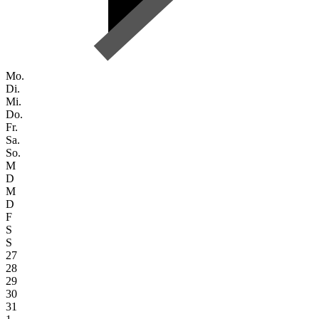
Mo.
Di.
Mi.
Do.
Fr.
Sa.
So.
M
D
M
D
F
S
S
27
28
29
30
31