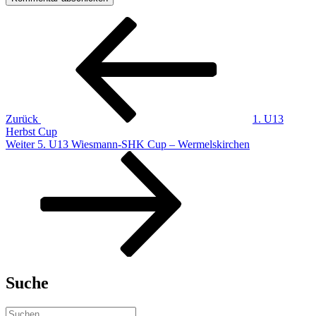
Beitragsnavigation
Vorheriger
Beitrag
Zurück
1. U13
Herbst Cup
Nächster
Weiter
5. U13 Wiesmann-SHK Cup – Wermelskirchen
Beitrag
Suche
Suchen