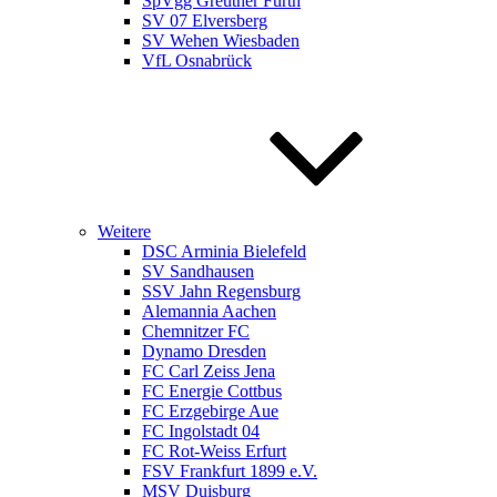
SpVgg Greuther Fürth
SV 07 Elversberg
SV Wehen Wiesbaden
VfL Osnabrück
Weitere
DSC Arminia Bielefeld
SV Sandhausen
SSV Jahn Regensburg
Alemannia Aachen
Chemnitzer FC
Dynamo Dresden
FC Carl Zeiss Jena
FC Energie Cottbus
FC Erzgebirge Aue
FC Ingolstadt 04
FC Rot-Weiss Erfurt
FSV Frankfurt 1899 e.V.
MSV Duisburg