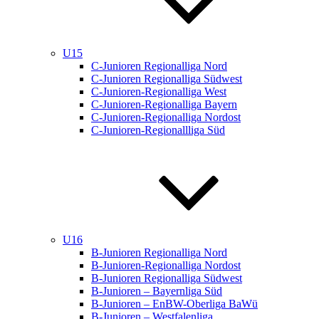
U15
C-Junioren Regionalliga Nord
C-Junioren Regionalliga Südwest
C-Junioren-Regionalliga West
C-Junioren-Regionalliga Bayern
C-Junioren-Regionalliga Nordost
C-Junioren-Regionallliga Süd
U16
B-Junioren Regionalliga Nord
B-Junioren-Regionalliga Nordost
B-Junioren Regionalliga Südwest
B-Junioren – Bayernliga Süd
B-Junioren – EnBW-Oberliga BaWü
B-Junioren – Westfalenliga