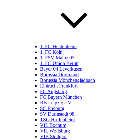
1. FC Heidenheim
1. FC Köln
1. FSV Mainz 05
1. FC Union Berlin
Bayer 04 Leverkusen
Borussia Dortmund
Borussia Mönchengladbach
Eintracht Frankfurt
FC Augsburg
FC Bayern München
RB Leipzig e.V.
SC Freiburg
SV Darmstadt 98
TSG Hoffenheim
VfL Bochum
VfL Wolfsburg
VfB Stuttgart