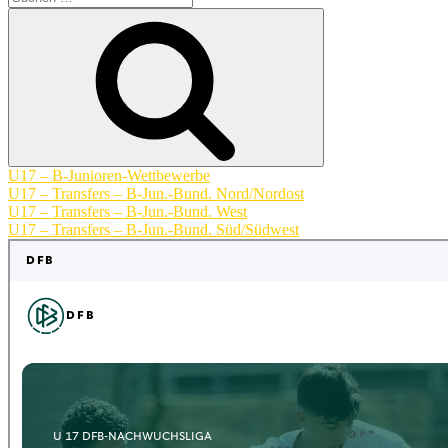
nach:
Suchen
U17 – B-Junioren-Wettbewerbe
U17 – Transfers – B-Jun.-Bund. Nord/Nordost
U17 – Transfers – B-Jun.-Bund. West
U17 – Transfers – B-Jun.-Bund. Süd/Südwest