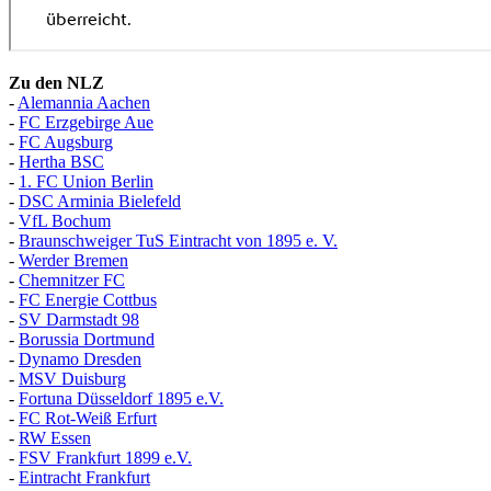
Zu den NLZ
-
Alemannia Aachen
-
FC Erzgebirge Aue
-
FC Augsburg
-
Hertha BSC
-
1. FC Union Berlin
-
DSC Arminia Bielefeld
-
VfL Bochum
-
Braunschweiger TuS Eintracht von 1895 e. V.
-
Werder Bremen
-
Chemnitzer FC
-
FC Energie Cottbus
-
SV Darmstadt 98
-
Borussia Dortmund
-
Dynamo Dresden
-
MSV Duisburg
-
Fortuna
D
üsseldorf 1895 e.V.
-
FC Rot-Weiß Erfurt
-
RW Essen
-
FSV Frankfurt 1899 e.V.
-
Eintracht Frankfurt