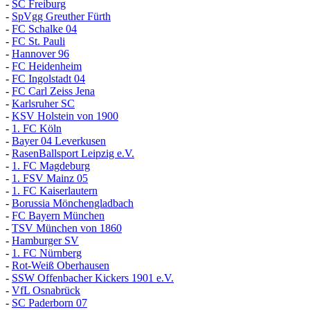
-
SC Freiburg
-
SpVgg Greuther Fürth
-
FC Schalke 04
-
FC St. Pauli
-
Hannover 96
-
FC Heidenheim
-
FC Ingolstadt 04
-
FC Carl Zeiss Jena
-
Karlsruher SC
-
KSV Holstein von 1900
-
1. FC Köln
-
Bayer 04 Leverkusen
-
RasenBallsport Leipzig e.V.
-
1. FC Magdeburg
-
1. FSV Mainz 05
-
1. FC Kaiserlautern
-
Borussia Mönchengladbach
-
FC Bayern München
-
TSV München von 1860
-
Hamburger SV
-
1. FC Nürnberg
-
Rot-Weiß Oberhausen
-
SSW Offenbacher Kickers 1901 e.V.
-
VfL Osnabrück
-
SC Paderborn 07