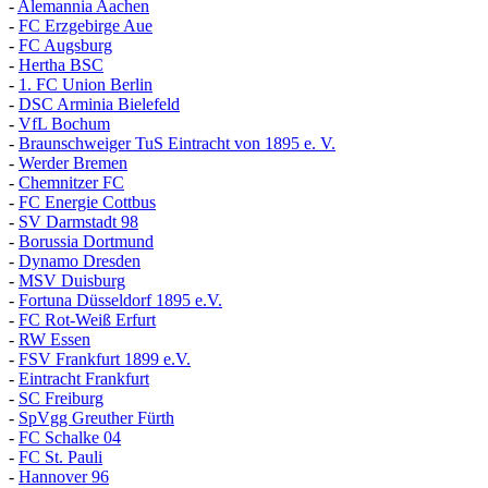
-
Alemannia Aachen
-
FC Erzgebirge Aue
-
FC Augsburg
-
Hertha BSC
-
1. FC Union Berlin
-
DSC Arminia Bielefeld
-
VfL Bochum
-
Braunschweiger TuS Eintracht von 1895 e. V.
-
Werder Bremen
-
Chemnitzer FC
-
FC Energie Cottbus
-
SV Darmstadt 98
-
Borussia Dortmund
-
Dynamo Dresden
-
MSV Duisburg
-
Fortuna
D
üsseldorf 1895 e.V.
-
FC Rot-Weiß Erfurt
-
RW Essen
-
FSV Frankfurt 1899 e.V.
-
Eintracht Frankfurt
-
SC Freiburg
-
SpVgg Greuther Fürth
-
FC Schalke 04
-
FC St. Pauli
-
Hannover 96