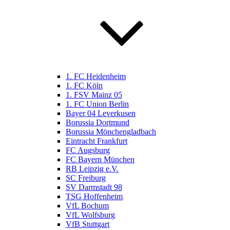
1. FC Heidenheim
1. FC Köln
1. FSV Mainz 05
1. FC Union Berlin
Bayer 04 Leverkusen
Borussia Dortmund
Borussia Mönchengladbach
Eintracht Frankfurt
FC Augsburg
FC Bayern München
RB Leipzig e.V.
SC Freiburg
SV Darmstadt 98
TSG Hoffenheim
VfL Bochum
VfL Wolfsburg
VfB Stuttgart