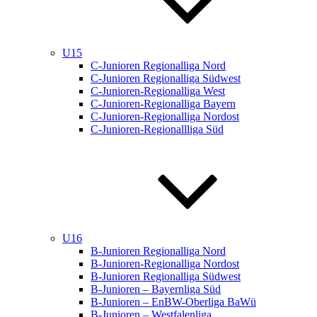
U15
C-Junioren Regionalliga Nord
C-Junioren Regionalliga Südwest
C-Junioren-Regionalliga West
C-Junioren-Regionalliga Bayern
C-Junioren-Regionalliga Nordost
C-Junioren-Regionallliga Süd
U16
B-Junioren Regionalliga Nord
B-Junioren-Regionalliga Nordost
B-Junioren Regionalliga Südwest
B-Junioren – Bayernliga Süd
B-Junioren – EnBW-Oberliga BaWü
B-Junioren – Westfalenliga