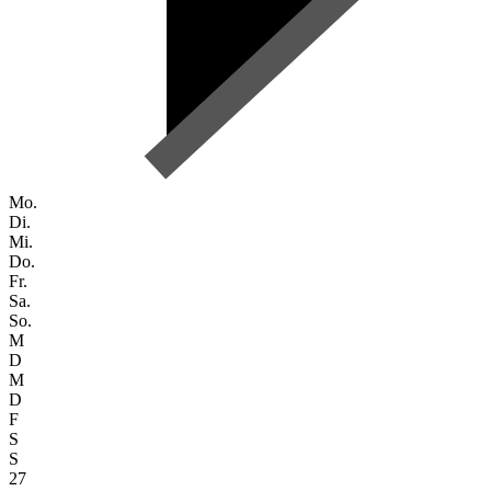
Mo.
Di.
Mi.
Do.
Fr.
Sa.
So.
M
D
M
D
F
S
S
27