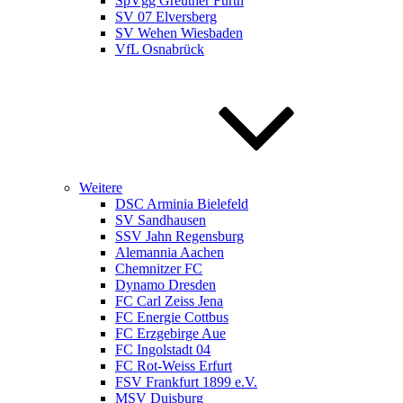
SpVgg Greuther Fürth
SV 07 Elversberg
SV Wehen Wiesbaden
VfL Osnabrück
Weitere
DSC Arminia Bielefeld
SV Sandhausen
SSV Jahn Regensburg
Alemannia Aachen
Chemnitzer FC
Dynamo Dresden
FC Carl Zeiss Jena
FC Energie Cottbus
FC Erzgebirge Aue
FC Ingolstadt 04
FC Rot-Weiss Erfurt
FSV Frankfurt 1899 e.V.
MSV Duisburg