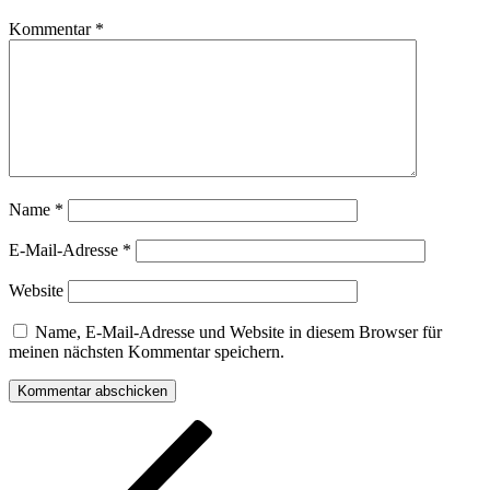
Kommentar
*
Name
*
E-Mail-Adresse
*
Website
Name, E-Mail-Adresse und Website in diesem Browser für
meinen nächsten Kommentar speichern.
Beitragsnavigation
Vorheriger
Beitrag