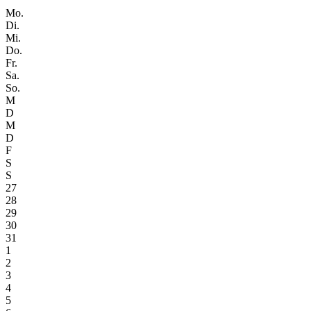
Mo.
Di.
Mi.
Do.
Fr.
Sa.
So.
M
D
M
D
F
S
S
27
28
29
30
31
1
2
3
4
5