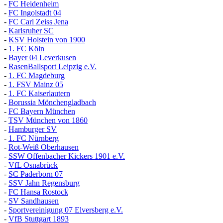
-
FC Heidenheim
-
FC Ingolstadt 04
-
FC Carl Zeiss Jena
-
Karlsruher SC
-
KSV Holstein von 1900
-
1. FC Köln
-
Bayer 04 Leverkusen
-
RasenBallsport Leipzig e.V.
-
1. FC Magdeburg
-
1. FSV Mainz 05
-
1. FC Kaiserlautern
-
Borussia Mönchengladbach
-
FC Bayern München
-
TSV München von 1860
-
Hamburger SV
-
1. FC Nürnberg
-
Rot-Weiß Oberhausen
-
SSW Offenbacher Kickers 1901 e.V.
-
VfL Osnabrück
-
SC Paderborn 07
-
SSV Jahn Regensburg
-
FC Hansa Rostock
-
SV Sandhausen
-
Sportvereinigung 07 Elversberg e.V.
-
VfB Stuttgart 1893