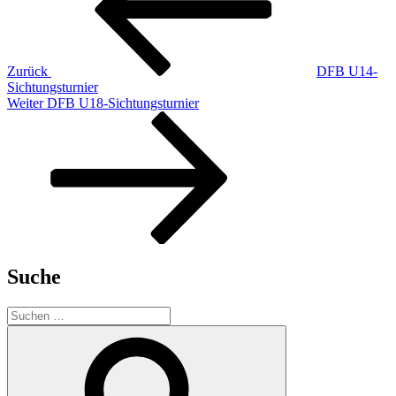
Zurück
DFB U14-
Sichtungsturnier
Nächster
Weiter
DFB U18-Sichtungsturnier
Beitrag
Suche
Suchen
nach:
Suchen