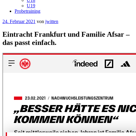
U18
U19
Probetraining
Veröffentlicht
24. Februar 2021
von
jwitten
am
Eintracht Frankfurt und Familie Afsar –
das passt einfach.