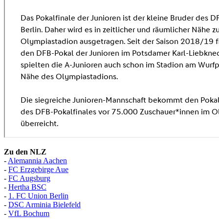
Zu den NLZ
-
Alemannia Aachen
-
FC Erzgebirge Aue
-
FC Augsburg
-
Hertha BSC
-
1. FC Union Berlin
-
DSC Arminia Bielefeld
-
VfL Bochum