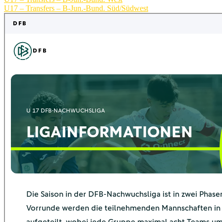
U17 – Transfers – B-Jun.-Bund. Süd/Südwest