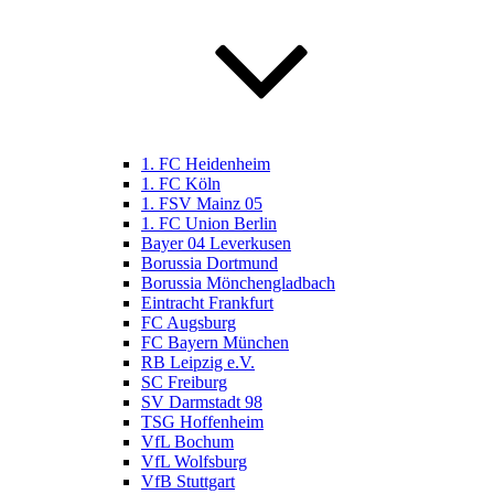
1. FC Heidenheim
1. FC Köln
1. FSV Mainz 05
1. FC Union Berlin
Bayer 04 Leverkusen
Borussia Dortmund
Borussia Mönchengladbach
Eintracht Frankfurt
FC Augsburg
FC Bayern München
RB Leipzig e.V.
SC Freiburg
SV Darmstadt 98
TSG Hoffenheim
VfL Bochum
VfL Wolfsburg
VfB Stuttgart