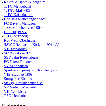
-
RasenBallsport Leipzig e.V.
-
1. FC Magdeburg
-
1. FSV Mainz 05
-
1. FC Kaiserlautern
-
Borussia Mönchengladbach
-
FC Bayern München
-
TSV München von 1860
-
Hamburger SV
-
1. FC Nürnberg
-
Rot-Weiß Oberhausen
-
SSW Offenbacher Kickers 1901 e.V.
-
VfL Osnabrück
-
SC Paderborn 07
-
SSV Jahn Regensburg
-
FC Hansa Rostock
-
SV Sandhausen
-
Sportvereinigung 07 Elversberg e.V.
-
VfB Stuttgart 1893
-
Stuttgarter Kickers
-
SpVgg Unterhaching e.V.
-
SV Wehen Wiesbaden
-
VfL Wolfsburg
-
TSG Hoffenheim
Kalender