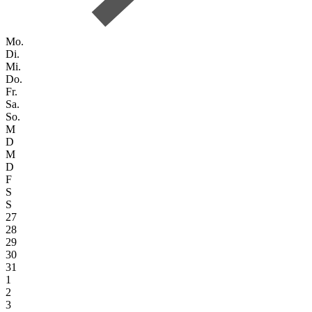
Mo.
Di.
Mi.
Do.
Fr.
Sa.
So.
M
D
M
D
F
S
S
27
28
29
30
31
1
2
3