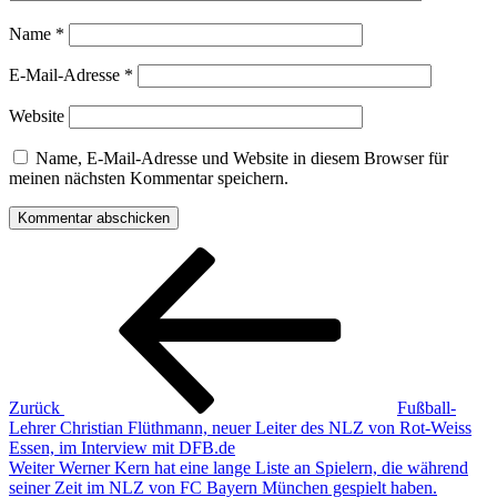
Name
*
E-Mail-Adresse
*
Website
Name, E-Mail-Adresse und Website in diesem Browser für
meinen nächsten Kommentar speichern.
Beitragsnavigation
Vorheriger
Beitrag
Zurück
Fußball-
Lehrer Christian Flüthmann, neuer Leiter des NLZ von Rot-Weiss
Essen, im Interview mit DFB.de
Nächster
Weiter
Werner Kern hat eine lange Liste an Spielern, die während
Beitrag
seiner Zeit im NLZ von FC Bayern München gespielt haben.