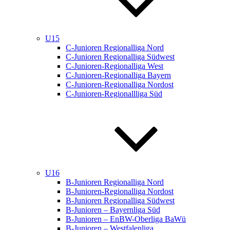
U15
C-Junioren Regionalliga Nord
C-Junioren Regionalliga Südwest
C-Junioren-Regionalliga West
C-Junioren-Regionalliga Bayern
C-Junioren-Regionalliga Nordost
C-Junioren-Regionallliga Süd
U16
B-Junioren Regionalliga Nord
B-Junioren-Regionalliga Nordost
B-Junioren Regionalliga Südwest
B-Junioren – Bayernliga Süd
B-Junioren – EnBW-Oberliga BaWü
B-Junioren – Westfalenliga