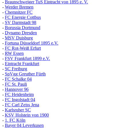
-
Braunschweiger TuS Eintracht von 1895 e. V.
-
Werder Bremen
-
Chemnitzer FC
-
FC Energie Cottbus
-
SV Darmstadt 98
-
Borussia Dortmund
-
Dynamo Dresden
-
MSV Duisburg
-
Fortuna
D
üsseldorf 1895 e.V.
-
FC Rot-Weiß Erfurt
-
RW Essen
-
FSV Frankfurt 1899 e.V.
-
Eintracht Frankfurt
-
SC Freiburg
-
SpVgg Greuther Fürth
-
FC Schalke 04
-
FC St. Pauli
-
Hannover 96
-
FC Heidenheim
-
FC Ingolstadt 04
-
FC Carl Zeiss Jena
-
Karlsruher SC
-
KSV Holstein von 1900
-
1. FC Köln
-
Bayer 04 Leverkusen