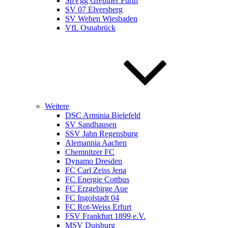
SpVgg Greuther Fürth
SV 07 Elversberg
SV Wehen Wiesbaden
VfL Osnabrück
Weitere
DSC Arminia Bielefeld
SV Sandhausen
SSV Jahn Regensburg
Alemannia Aachen
Chemnitzer FC
Dynamo Dresden
FC Carl Zeiss Jena
FC Energie Cottbus
FC Erzgebirge Aue
FC Ingolstadt 04
FC Rot-Weiss Erfurt
FSV Frankfurt 1899 e.V.
MSV Duisburg