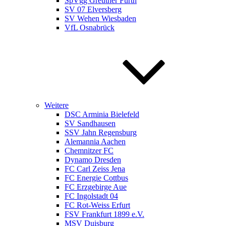
SpVgg Greuther Fürth
SV 07 Elversberg
SV Wehen Wiesbaden
VfL Osnabrück
Weitere
DSC Arminia Bielefeld
SV Sandhausen
SSV Jahn Regensburg
Alemannia Aachen
Chemnitzer FC
Dynamo Dresden
FC Carl Zeiss Jena
FC Energie Cottbus
FC Erzgebirge Aue
FC Ingolstadt 04
FC Rot-Weiss Erfurt
FSV Frankfurt 1899 e.V.
MSV Duisburg