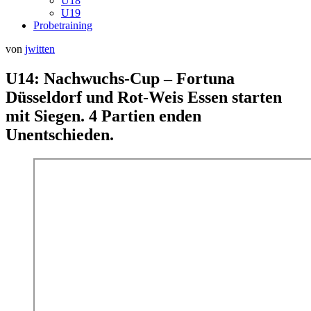
U18
U19
Probetraining
Veröffentlicht
von
jwitten
am
U14: Nachwuchs-Cup – Fortuna
Düsseldorf und Rot-Weis Essen starten
mit Siegen. 4 Partien enden
Unentschieden.