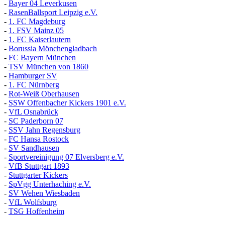
-
Bayer 04 Leverkusen
-
RasenBallsport Leipzig e.V.
-
1. FC Magdeburg
-
1. FSV Mainz 05
-
1. FC Kaiserlautern
-
Borussia Mönchengladbach
-
FC Bayern München
-
TSV München von 1860
-
Hamburger SV
-
1. FC Nürnberg
-
Rot-Weiß Oberhausen
-
SSW Offenbacher Kickers 1901 e.V.
-
VfL Osnabrück
-
SC Paderborn 07
-
SSV Jahn Regensburg
-
FC Hansa Rostock
-
SV Sandhausen
-
Sportvereinigung 07 Elversberg e.V.
-
VfB Stuttgart 1893
-
Stuttgarter Kickers
-
SpVgg Unterhaching e.V.
-
SV Wehen Wiesbaden
-
VfL Wolfsburg
-
TSG Hoffenheim