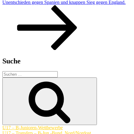
Beitrag
Unentschieden gegen Spanien und knappen Sieg gegen England.
Suche
Suchen
nach:
Suchen
U17 – B-Junioren-Wettbewerbe
U17 – Transfers – B-Jun.-Bund. Nord/Nordost