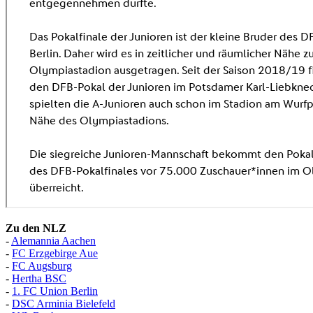
Zu den NLZ
-
Alemannia Aachen
-
FC Erzgebirge Aue
-
FC Augsburg
-
Hertha BSC
-
1. FC Union Berlin
-
DSC Arminia Bielefeld