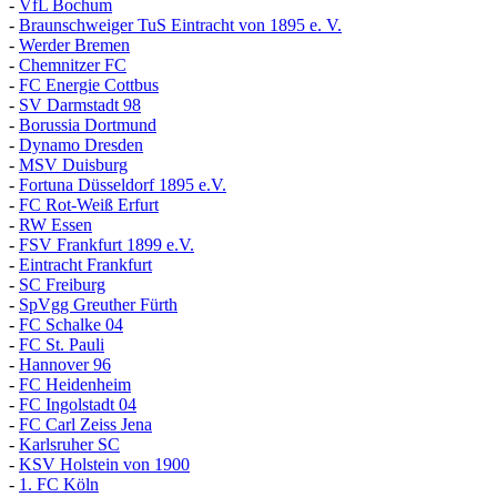
-
VfL Bochum
-
Braunschweiger TuS Eintracht von 1895 e. V.
-
Werder Bremen
-
Chemnitzer FC
-
FC Energie Cottbus
-
SV Darmstadt 98
-
Borussia Dortmund
-
Dynamo Dresden
-
MSV Duisburg
-
Fortuna
D
üsseldorf 1895 e.V.
-
FC Rot-Weiß Erfurt
-
RW Essen
-
FSV Frankfurt 1899 e.V.
-
Eintracht Frankfurt
-
SC Freiburg
-
SpVgg Greuther Fürth
-
FC Schalke 04
-
FC St. Pauli
-
Hannover 96
-
FC Heidenheim
-
FC Ingolstadt 04
-
FC Carl Zeiss Jena
-
Karlsruher SC
-
KSV Holstein von 1900
-
1. FC Köln