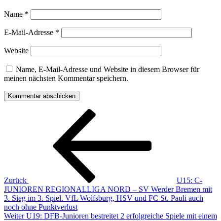
Name
*
E-Mail-Adresse
*
Website
Name, E-Mail-Adresse und Website in diesem Browser für
meinen nächsten Kommentar speichern.
Beitragsnavigation
Vorheriger
Beitrag
Zurück
U15: C-
JUNIOREN REGIONALLIGA NORD – SV Werder Bremen mit
3. Sieg im 3. Spiel. VfL Wolfsburg, HSV und FC St. Pauli auch
noch ohne Punktverlust
Nächster
Weiter
U19: DFB-Junioren bestreitet 2 erfolgreiche Spiele mit einem