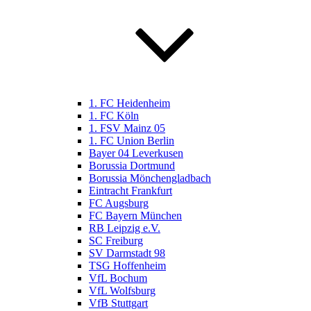
1. FC Heidenheim
1. FC Köln
1. FSV Mainz 05
1. FC Union Berlin
Bayer 04 Leverkusen
Borussia Dortmund
Borussia Mönchengladbach
Eintracht Frankfurt
FC Augsburg
FC Bayern München
RB Leipzig e.V.
SC Freiburg
SV Darmstadt 98
TSG Hoffenheim
VfL Bochum
VfL Wolfsburg
VfB Stuttgart