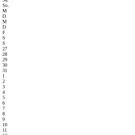
So.
M
D
M
D
F
S
S
27
28
29
30
31
1
2
3
4
5
6
7
8
9
10
11