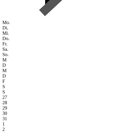
Mo.
Di.
Mi.
Do.
Fr.
Sa.
So.
M
D
M
D
F
S
S
27
28
29
30
31
1
2