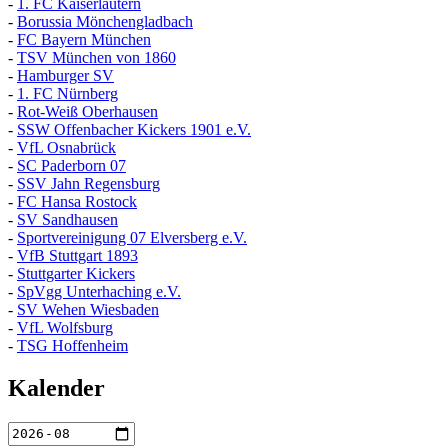
-
1. FC Kaiserlautern
-
Borussia Mönchengladbach
-
FC Bayern München
-
TSV München von 1860
-
Hamburger SV
-
1. FC Nürnberg
-
Rot-Weiß Oberhausen
-
SSW Offenbacher Kickers 1901 e.V.
-
VfL Osnabrück
-
SC Paderborn 07
-
SSV Jahn Regensburg
-
FC Hansa Rostock
-
SV Sandhausen
-
Sportvereinigung 07 Elversberg e.V.
-
VfB Stuttgart 1893
-
Stuttgarter Kickers
-
SpVgg Unterhaching e.V.
-
SV Wehen Wiesbaden
-
VfL Wolfsburg
-
TSG Hoffenheim
Kalender