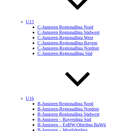
U15
C-Junioren Regionalliga Nord
C-Junioren Regionalliga Südwest
C-Junioren-Regionalliga West
C-Junioren-Regionalliga Bayern
C-Junioren-Regionalliga Nordost
C-Junioren-Regionallliga Süd
U16
B-Junioren Regionalliga Nord
B-Junioren-Regionalliga Nordost
B-Junioren Regionalliga Südwest
B-Junioren – Bayernliga Süd
B-Junioren – EnBW-Oberliga BaWü
B-Junioren – Westfalenliga