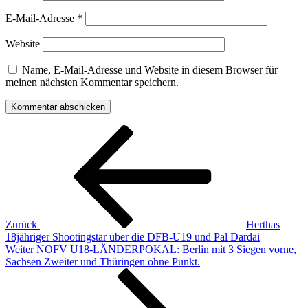
E-Mail-Adresse
*
Website
Name, E-Mail-Adresse und Website in diesem Browser für
meinen nächsten Kommentar speichern.
Beitragsnavigation
Vorheriger
Beitrag
Zurück
Herthas
18jähriger Shootingstar über die DFB-U19 und Pal Dardai
Nächster
Weiter
NOFV U18-LÄNDERPOKAL: Berlin mit 3 Siegen vorne,
Beitrag
Sachsen Zweiter und Thüringen ohne Punkt.