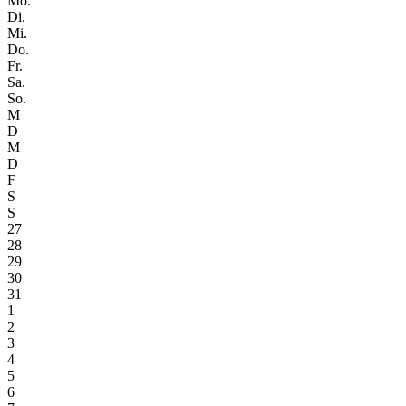
Mo.
Di.
Mi.
Do.
Fr.
Sa.
So.
M
D
M
D
F
S
S
27
28
29
30
31
1
2
3
4
5
6