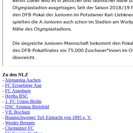
Zu den NLZ
-
Alemannia Aachen
-
FC Erzgebirge Aue
-
FC Augsburg
-
Hertha BSC
-
1. FC Union Berlin
-
DSC Arminia Bielefeld
-
VfL Bochum
-
Braunschweiger TuS Eintracht von 1895 e. V.
-
Werder Bremen
-
Chemnitzer FC