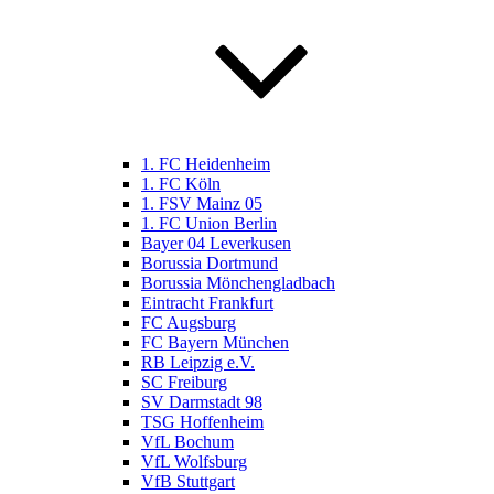
1. FC Heidenheim
1. FC Köln
1. FSV Mainz 05
1. FC Union Berlin
Bayer 04 Leverkusen
Borussia Dortmund
Borussia Mönchengladbach
Eintracht Frankfurt
FC Augsburg
FC Bayern München
RB Leipzig e.V.
SC Freiburg
SV Darmstadt 98
TSG Hoffenheim
VfL Bochum
VfL Wolfsburg
VfB Stuttgart