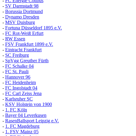
-
FC Energie Cottbus
-
SV Darmstadt 98
-
Borussia Dortmund
-
Dynamo Dresden
-
MSV Duisburg
-
Fortuna
D
üsseldorf 1895 e.V.
-
FC Rot-Weiß Erfurt
-
RW Essen
-
FSV Frankfurt 1899 e.V.
-
Eintracht Frankfurt
-
SC Freiburg
-
SpVgg Greuther Fürth
-
FC Schalke 04
-
FC St. Pauli
-
Hannover 96
-
FC Heidenheim
-
FC Ingolstadt 04
-
FC Carl Zeiss Jena
-
Karlsruher SC
-
KSV Holstein von 1900
-
1. FC Köln
-
Bayer 04 Leverkusen
-
RasenBallsport Leipzig e.V.
-
1. FC Magdeburg
-
1. FSV Mainz 05