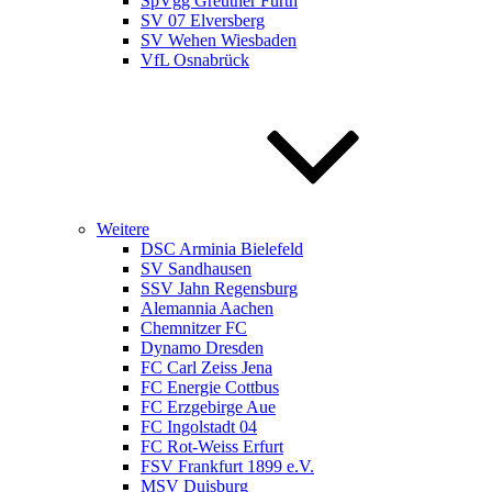
SpVgg Greuther Fürth
SV 07 Elversberg
SV Wehen Wiesbaden
VfL Osnabrück
Weitere
DSC Arminia Bielefeld
SV Sandhausen
SSV Jahn Regensburg
Alemannia Aachen
Chemnitzer FC
Dynamo Dresden
FC Carl Zeiss Jena
FC Energie Cottbus
FC Erzgebirge Aue
FC Ingolstadt 04
FC Rot-Weiss Erfurt
FSV Frankfurt 1899 e.V.
MSV Duisburg