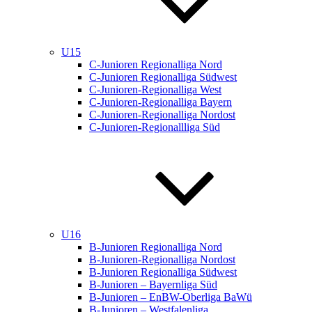
U15
C-Junioren Regionalliga Nord
C-Junioren Regionalliga Südwest
C-Junioren-Regionalliga West
C-Junioren-Regionalliga Bayern
C-Junioren-Regionalliga Nordost
C-Junioren-Regionallliga Süd
U16
B-Junioren Regionalliga Nord
B-Junioren-Regionalliga Nordost
B-Junioren Regionalliga Südwest
B-Junioren – Bayernliga Süd
B-Junioren – EnBW-Oberliga BaWü
B-Junioren – Westfalenliga