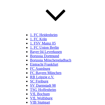
1. FC Heidenheim
1. FC Köln
1. FSV Mainz 05
1. FC Union Berlin
Bayer 04 Leverkusen
Borussia Dortmund
Borussia Mönchengladbach
Eintracht Frankfurt
FC Augsburg
FC Bayern München
RB Leipzig e.V.
SC Freiburg
SV Darmstadt 98
TSG Hoffenheim
VfL Bochum
VfL Wolfsburg
VfB Stuttgart