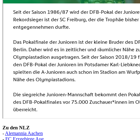
Zu den NLZ
-
Alemannia Aachen
-
FC Erzgebirge Aue