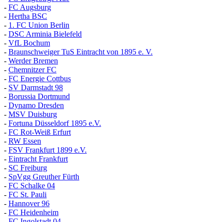
-
FC Augsburg
-
Hertha BSC
-
1. FC Union Berlin
-
DSC Arminia Bielefeld
-
VfL Bochum
-
Braunschweiger TuS Eintracht von 1895 e. V.
-
Werder Bremen
-
Chemnitzer FC
-
FC Energie Cottbus
-
SV Darmstadt 98
-
Borussia Dortmund
-
Dynamo Dresden
-
MSV Duisburg
-
Fortuna
D
üsseldorf 1895 e.V.
-
FC Rot-Weiß Erfurt
-
RW Essen
-
FSV Frankfurt 1899 e.V.
-
Eintracht Frankfurt
-
SC Freiburg
-
SpVgg Greuther Fürth
-
FC Schalke 04
-
FC St. Pauli
-
Hannover 96
-
FC Heidenheim
-
FC Ingolstadt 04