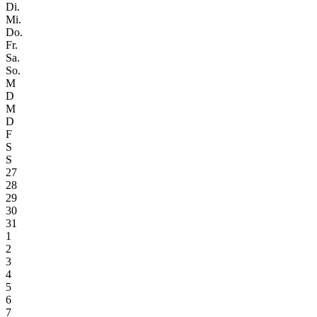
Di.
Mi.
Do.
Fr.
Sa.
So.
M
D
M
D
F
S
S
27
28
29
30
31
1
2
3
4
5
6
7