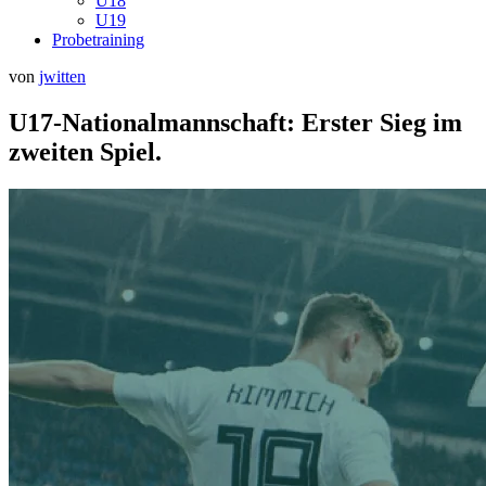
U18
U19
Probetraining
Veröffentlicht
von
jwitten
am
U17-Nationalmannschaft: Erster Sieg im
zweiten Spiel.