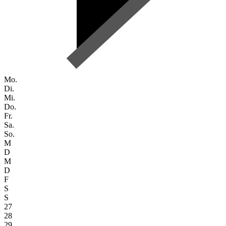
Mo.
Di.
Mi.
Do.
Fr.
Sa.
So.
M
D
M
D
F
S
S
27
28
29