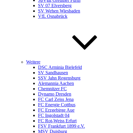
SpVgg Greuther Fürth
SV 07 Elversberg
SV Wehen Wiesbaden
VfL Osnabrück
Weitere
DSC Arminia Bielefeld
SV Sandhausen
SSV Jahn Regensburg
Alemannia Aachen
Chemnitzer FC
Dynamo Dresden
FC Carl Zeiss Jena
FC Energie Cottbus
FC Erzgebirge Aue
FC Ingolstadt 04
FC Rot-Weiss Erfurt
FSV Frankfurt 1899 e.V.
MSV Duisburg