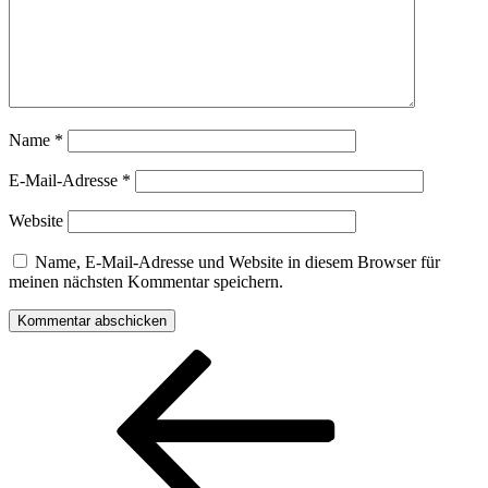
Name
*
E-Mail-Adresse
*
Website
Name, E-Mail-Adresse und Website in diesem Browser für
meinen nächsten Kommentar speichern.
Beitragsnavigation
Vorheriger
Beitrag