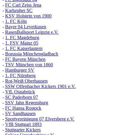
-
FC Carl Zeiss Jena
-
Karlsruher SC
-
KSV Holstein von 1900
-
1. FC Köln
-
Bayer 04 Leverkusen
-
RasenBallsport Leipzig e.V.
-
1. FC Magdeburg
-
1. FSV Mainz 05
-
1. FC Kaiserlautern
-
Borussia Mönchengladbach
-
FC Bayern München
-
TSV München von 1860
-
Hamburger SV
-
1. FC Nürnberg
-
Rot-Weiß Oberhausen
-
SSW Offenbacher Kickers 1901 e.V.
-
VfL Osnabrück
-
SC Paderborn 07
-
SSV Jahn Regensburg
-
FC Hansa Rostock
-
SV Sandhausen
-
Sportvereinigung 07 Elversberg e.V.
-
VfB Stuttgart 1893
-
Stuttgarter Kickers