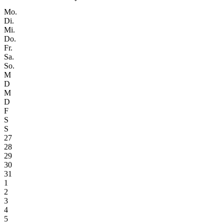
Mo.
Di.
Mi.
Do.
Fr.
Sa.
So.
M
D
M
D
F
S
S
27
28
29
30
31
1
2
3
4
5