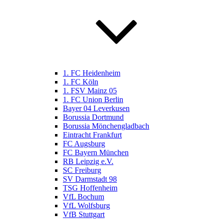
1. FC Heidenheim
1. FC Köln
1. FSV Mainz 05
1. FC Union Berlin
Bayer 04 Leverkusen
Borussia Dortmund
Borussia Mönchengladbach
Eintracht Frankfurt
FC Augsburg
FC Bayern München
RB Leipzig e.V.
SC Freiburg
SV Darmstadt 98
TSG Hoffenheim
VfL Bochum
VfL Wolfsburg
VfB Stuttgart