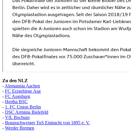
Zu den NLZ
-
Alemannia Aachen
-
FC Erzgebirge Aue
-
FC Augsburg
-
Hertha BSC
-
1. FC Union Berlin
-
DSC Arminia Bielefeld
-
VfL Bochum
-
Braunschweiger TuS Eintracht von 1895 e. V.
-
Werder Bremen