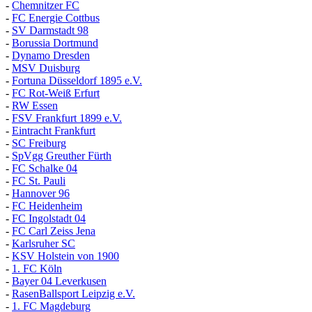
-
Chemnitzer FC
-
FC Energie Cottbus
-
SV Darmstadt 98
-
Borussia Dortmund
-
Dynamo Dresden
-
MSV Duisburg
-
Fortuna
D
üsseldorf 1895 e.V.
-
FC Rot-Weiß Erfurt
-
RW Essen
-
FSV Frankfurt 1899 e.V.
-
Eintracht Frankfurt
-
SC Freiburg
-
SpVgg Greuther Fürth
-
FC Schalke 04
-
FC St. Pauli
-
Hannover 96
-
FC Heidenheim
-
FC Ingolstadt 04
-
FC Carl Zeiss Jena
-
Karlsruher SC
-
KSV Holstein von 1900
-
1. FC Köln
-
Bayer 04 Leverkusen
-
RasenBallsport Leipzig e.V.
-
1. FC Magdeburg