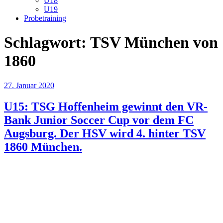
U18
U19
Probetraining
Schlagwort:
TSV München von
1860
Veröffentlicht
27. Januar 2020
am
U15: TSG Hoffenheim gewinnt den VR-
Bank Junior Soccer Cup vor dem FC
Augsburg. Der HSV wird 4. hinter TSV
1860 München.