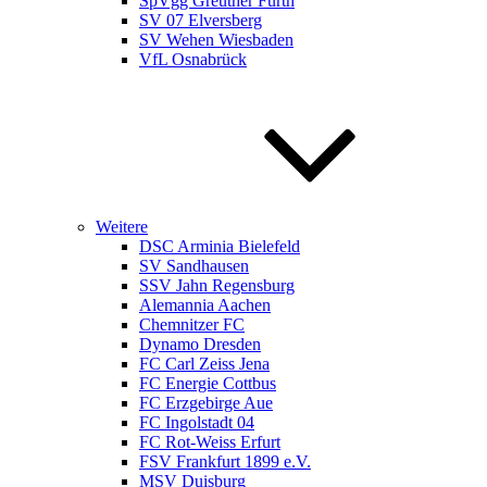
SpVgg Greuther Fürth
SV 07 Elversberg
SV Wehen Wiesbaden
VfL Osnabrück
Weitere
DSC Arminia Bielefeld
SV Sandhausen
SSV Jahn Regensburg
Alemannia Aachen
Chemnitzer FC
Dynamo Dresden
FC Carl Zeiss Jena
FC Energie Cottbus
FC Erzgebirge Aue
FC Ingolstadt 04
FC Rot-Weiss Erfurt
FSV Frankfurt 1899 e.V.
MSV Duisburg