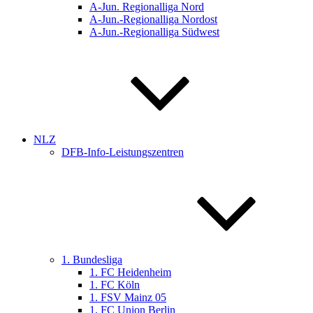
A-Jun. Regionalliga Nord
A-Jun.-Regionalliga Nordost
A-Jun.-Regionalliga Südwest
NLZ
DFB-Info-Leistungszentren
1. Bundesliga
1. FC Heidenheim
1. FC Köln
1. FSV Mainz 05
1. FC Union Berlin