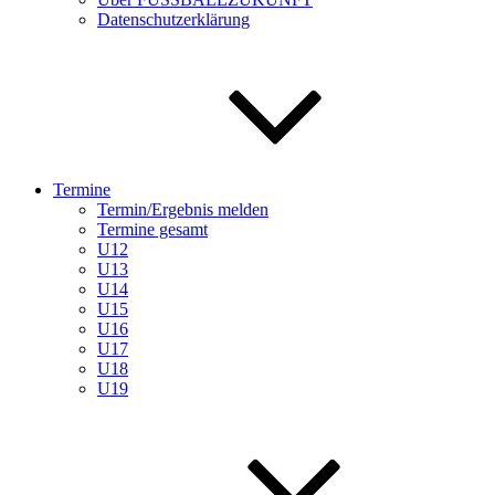
Datenschutzerklärung
Termine
Termin/Ergebnis melden
Termine gesamt
U12
U13
U14
U15
U16
U17
U18
U19