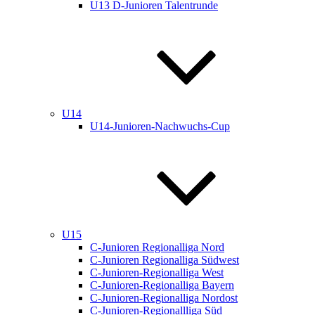
U13 D-Junioren Talentrunde
U14
U14-Junioren-Nachwuchs-Cup
U15
C-Junioren Regionalliga Nord
C-Junioren Regionalliga Südwest
C-Junioren-Regionalliga West
C-Junioren-Regionalliga Bayern
C-Junioren-Regionalliga Nordost
C-Junioren-Regionallliga Süd