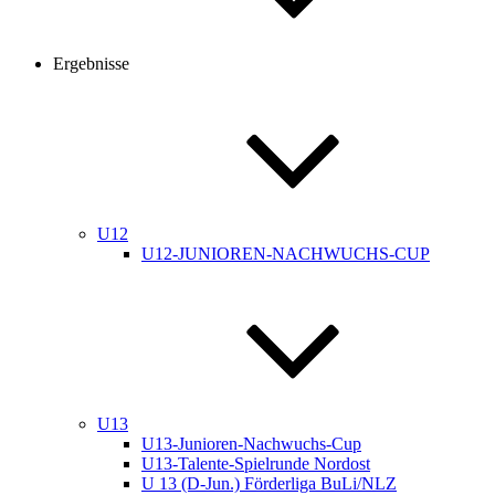
Ergebnisse
U12
U12-JUNIOREN-NACHWUCHS-CUP
U13
U13-Junioren-Nachwuchs-Cup
U13-Talente-Spielrunde Nordost
U 13 (D-Jun.) Förderliga BuLi/NLZ