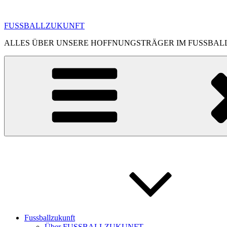
Zum
Inhalt
FUSSBALLZUKUNFT
springen
ALLES ÜBER UNSERE HOFFNUNGSTRÄGER IM FUSSBAL
Fussballzukunft
Über FUSSBALLZUKUNFT