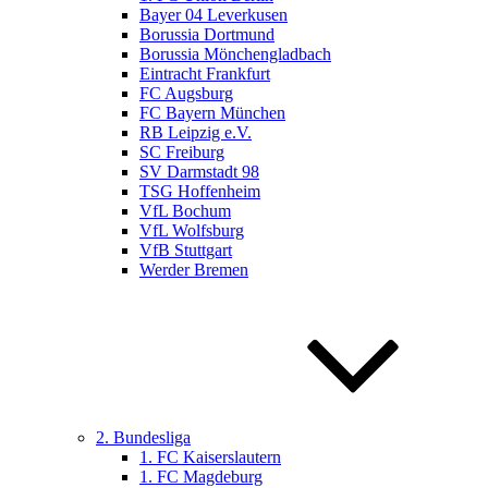
Bayer 04 Leverkusen
Borussia Dortmund
Borussia Mönchengladbach
Eintracht Frankfurt
FC Augsburg
FC Bayern München
RB Leipzig e.V.
SC Freiburg
SV Darmstadt 98
TSG Hoffenheim
VfL Bochum
VfL Wolfsburg
VfB Stuttgart
Werder Bremen
2. Bundesliga
1. FC Kaiserslautern
1. FC Magdeburg