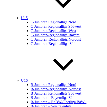
U15
C-Junioren Regionalliga Nord
C-Junioren Regionalliga Südwest
C-Junioren-Regionalliga West
C-Junioren-Regionalliga Bayern
C-Junioren-Regionalliga Nordost
C-Junioren-Regionallliga Süd
U16
B-Junioren Regionalliga Nord
B-Junioren-Regionalliga Nordost
B-Junioren Regionalliga Südwest
B-Junioren – Bayernliga Süd
B-Junioren – EnBW-Oberliga BaWü
B-Junioren – Westfalenliga