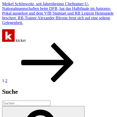
Meikel Schönweitz, seit Jahresbeginn Cheftrainer U-
Nationalmannschaften beim DFB, hat das Halbfinale im Junioren-
Pokal ausgelost und dem VfB Stuttgart und RB Leipzig Heimspiele
beschert. RB-Trainer Alexander Blessin freut sich auf eine seltene
Gelegenheit.
kicker
Seitennummerierung
Seite
Seite
Nächste
Seite
der
Beiträge
1
2
Suche
Suchen
nach:
Suchen