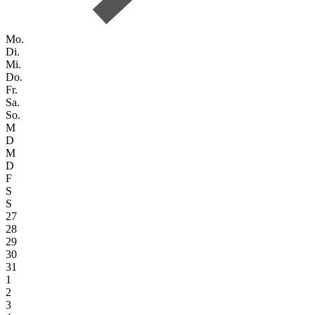
Mo.
Di.
Mi.
Do.
Fr.
Sa.
So.
M
D
M
D
F
S
S
27
28
29
30
31
1
2
3