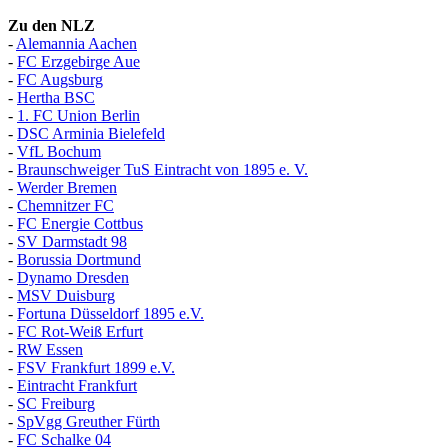
Zu den NLZ
-
Alemannia Aachen
-
FC Erzgebirge Aue
-
FC Augsburg
-
Hertha BSC
-
1. FC Union Berlin
-
DSC Arminia Bielefeld
-
VfL Bochum
-
Braunschweiger TuS Eintracht von 1895 e. V.
-
Werder Bremen
-
Chemnitzer FC
-
FC Energie Cottbus
-
SV Darmstadt 98
-
Borussia Dortmund
-
Dynamo Dresden
-
MSV Duisburg
-
Fortuna
D
üsseldorf 1895 e.V.
-
FC Rot-Weiß Erfurt
-
RW Essen
-
FSV Frankfurt 1899 e.V.
-
Eintracht Frankfurt
-
SC Freiburg
-
SpVgg Greuther Fürth
-
FC Schalke 04