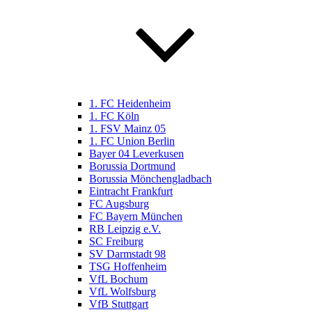
1. FC Heidenheim
1. FC Köln
1. FSV Mainz 05
1. FC Union Berlin
Bayer 04 Leverkusen
Borussia Dortmund
Borussia Mönchengladbach
Eintracht Frankfurt
FC Augsburg
FC Bayern München
RB Leipzig e.V.
SC Freiburg
SV Darmstadt 98
TSG Hoffenheim
VfL Bochum
VfL Wolfsburg
VfB Stuttgart