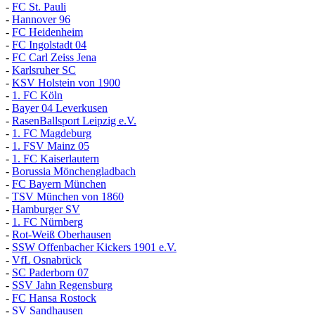
-
FC St. Pauli
-
Hannover 96
-
FC Heidenheim
-
FC Ingolstadt 04
-
FC Carl Zeiss Jena
-
Karlsruher SC
-
KSV Holstein von 1900
-
1. FC Köln
-
Bayer 04 Leverkusen
-
RasenBallsport Leipzig e.V.
-
1. FC Magdeburg
-
1. FSV Mainz 05
-
1. FC Kaiserlautern
-
Borussia Mönchengladbach
-
FC Bayern München
-
TSV München von 1860
-
Hamburger SV
-
1. FC Nürnberg
-
Rot-Weiß Oberhausen
-
SSW Offenbacher Kickers 1901 e.V.
-
VfL Osnabrück
-
SC Paderborn 07
-
SSV Jahn Regensburg
-
FC Hansa Rostock
-
SV Sandhausen