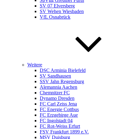
SpVgg Greuther Fürth
SV 07 Elversberg
SV Wehen Wiesbaden
VfL Osnabrück
Weitere
DSC Arminia Bielefeld
SV Sandhausen
SSV Jahn Regensburg
Alemannia Aachen
Chemnitzer FC
Dynamo Dresden
FC Carl Zeiss Jena
FC Energie Cottbus
FC Erzgebirge Aue
FC Ingolstadt 04
FC Rot-Weiss Erfurt
FSV Frankfurt 1899 e.V.
MSV Duisburg