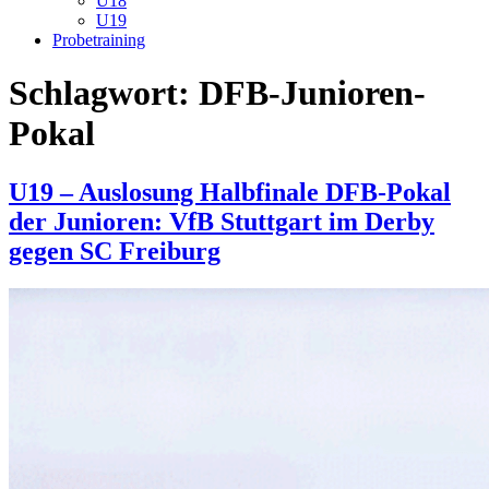
U18
U19
Probetraining
Schlagwort:
DFB-Junioren-
Pokal
Veröffentlicht
U19 – Auslosung Halbfinale DFB-Pokal
am
der Junioren: VfB Stuttgart im Derby
gegen SC Freiburg