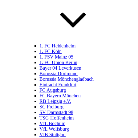
1. FC Heidenheim
1. FC Köln
1. FSV Mainz 05
1. FC Union Berlin
Bayer 04 Leverkusen
Borussia Dortmund
Borussia Mönchengladbach
Eintracht Frankfurt
FC Augsburg
FC Bayern München
RB Leipzig e.V.
SC Freiburg
SV Darmstadt 98
TSG Hoffenheim
VfL Bochum
VfL Wolfsburg
VfB Stuttgart