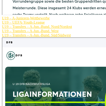
U19 – A-Junioren-Wettbewerbe
U19 – UEFA-Youth-League
U19 – Transfers – A-Jun.-Bund. Nord/Nordost
U19 – Transfers – A-Jun.-Bund. West
U19 – Transfers – A-Jun.-Bund. Süd/Südwest