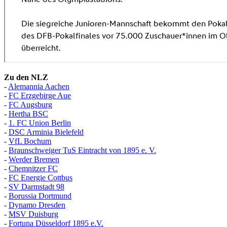
Zu den NLZ
-
Alemannia Aachen
-
FC Erzgebirge Aue
-
FC Augsburg
-
Hertha BSC
-
1. FC Union Berlin
-
DSC Arminia Bielefeld
-
VfL Bochum
-
Braunschweiger TuS Eintracht von 1895 e. V.
-
Werder Bremen
-
Chemnitzer FC
-
FC Energie Cottbus
-
SV Darmstadt 98
-
Borussia Dortmund
-
Dynamo Dresden
-
MSV Duisburg
-
Fortuna
D
üsseldorf 1895 e.V.