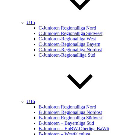
U15
C-Junioren Regionalliga Nord
C-Junioren Regionalliga Südwest
C-Junioren-Regionalliga West
C-Junioren-Regionalliga Bayern
C-Junioren-Regionalliga Nordost
C-Junioren-Regionallliga Süd
U16
B-Junioren Regionalliga Nord
B-Junioren-Regionalliga Nordost
B-Junioren Regionalliga Südwest
B-Junioren – Bayernliga Süd
B-Junioren – EnBW-Oberliga BaWü
B-Junioren – Westfalenliga