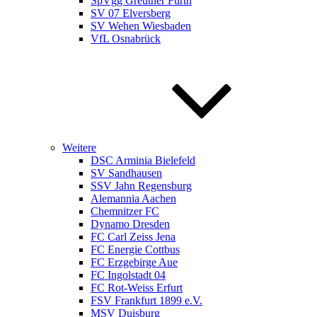
SpVgg Greuther Fürth
SV 07 Elversberg
SV Wehen Wiesbaden
VfL Osnabrück
Weitere
DSC Arminia Bielefeld
SV Sandhausen
SSV Jahn Regensburg
Alemannia Aachen
Chemnitzer FC
Dynamo Dresden
FC Carl Zeiss Jena
FC Energie Cottbus
FC Erzgebirge Aue
FC Ingolstadt 04
FC Rot-Weiss Erfurt
FSV Frankfurt 1899 e.V.
MSV Duisburg