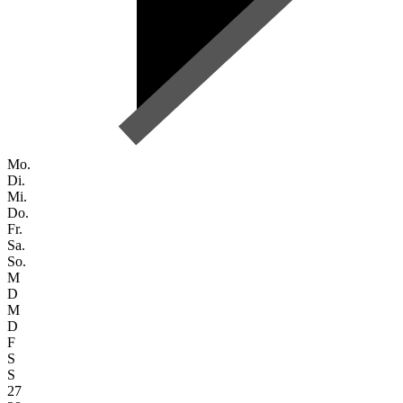
Mo.
Di.
Mi.
Do.
Fr.
Sa.
So.
M
D
M
D
F
S
S
27