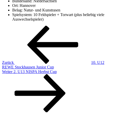
Bundesland: Niedersachsen
Ort: Hannover
Belag: Natur- und Kunstrasen
Spielsystem: 10 Feldspieler + Torwart (plus beliebig viele
Auswechselspieler)
Beitragsnavigation
Vorheriger
Beitrag
Zurück
10. U12
REWE Stockhausen Junior Cup
Nächster
Weiter
2. U13 NISPA Herbst Cup
Beitrag