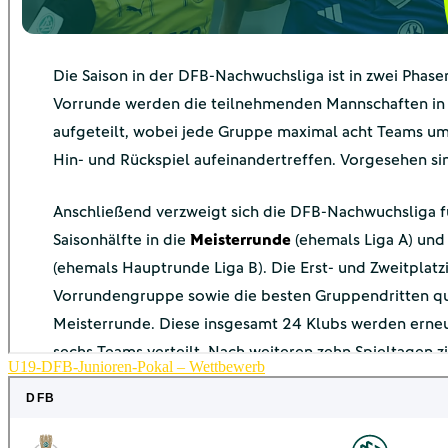
U19-DFB-Junioren-Pokal – Wettbewerb