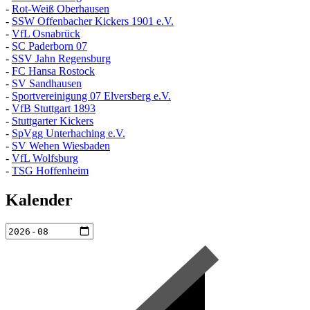
-
Rot-Weiß Oberhausen
-
SSW Offenbacher Kickers 1901 e.V.
-
VfL Osnabrück
-
SC Paderborn 07
-
SSV Jahn Regensburg
-
FC Hansa Rostock
-
SV Sandhausen
-
Sportvereinigung 07 Elversberg e.V.
-
VfB Stuttgart 1893
-
Stuttgarter Kickers
-
SpVgg Unterhaching e.V.
-
SV Wehen Wiesbaden
-
VfL Wolfsburg
-
TSG Hoffenheim
Kalender