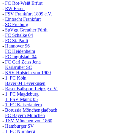
-
FC Rot-Weiß Erfurt
-
RW Essen
-
FSV Frankfurt 1899 e.V.
-
Eintracht Frankfurt
-
SC Freiburg
-
SpVgg Greuther Fürth
-
FC Schalke 04
-
FC St. Pauli
-
Hannover 96
-
FC Heidenheim
-
FC Ingolstadt 04
-
FC Carl Zeiss Jena
-
Karlsruher SC
-
KSV Holstein von 1900
-
1. FC Köln
-
Bayer 04 Leverkusen
-
RasenBallsport Leipzig e.V.
-
1. FC Magdeburg
-
1. FSV Mainz 05
-
1. FC Kaiserlautern
-
Borussia Mönchengladbach
-
FC Bayern München
-
TSV München von 1860
-
Hamburger SV
-
1. FC Nürnberg