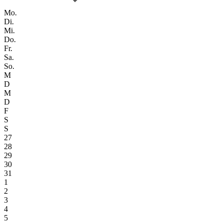
Mo.
Di.
Mi.
Do.
Fr.
Sa.
So.
M
D
M
D
F
S
S
27
28
29
30
31
1
2
3
4
5