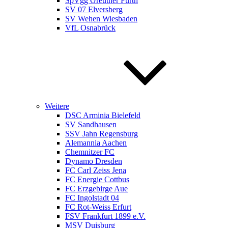
SpVgg Greuther Fürth
SV 07 Elversberg
SV Wehen Wiesbaden
VfL Osnabrück
Weitere
DSC Arminia Bielefeld
SV Sandhausen
SSV Jahn Regensburg
Alemannia Aachen
Chemnitzer FC
Dynamo Dresden
FC Carl Zeiss Jena
FC Energie Cottbus
FC Erzgebirge Aue
FC Ingolstadt 04
FC Rot-Weiss Erfurt
FSV Frankfurt 1899 e.V.
MSV Duisburg