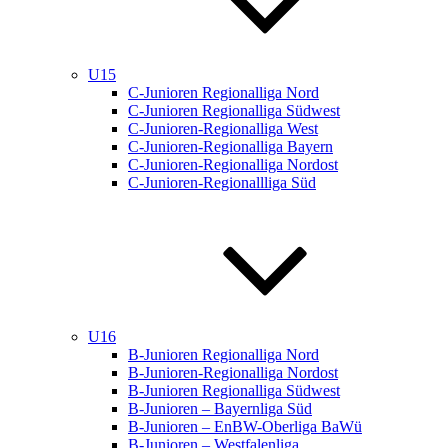
U15
C-Junioren Regionalliga Nord
C-Junioren Regionalliga Südwest
C-Junioren-Regionalliga West
C-Junioren-Regionalliga Bayern
C-Junioren-Regionalliga Nordost
C-Junioren-Regionallliga Süd
U16
B-Junioren Regionalliga Nord
B-Junioren-Regionalliga Nordost
B-Junioren Regionalliga Südwest
B-Junioren – Bayernliga Süd
B-Junioren – EnBW-Oberliga BaWü
B-Junioren – Westfalenliga