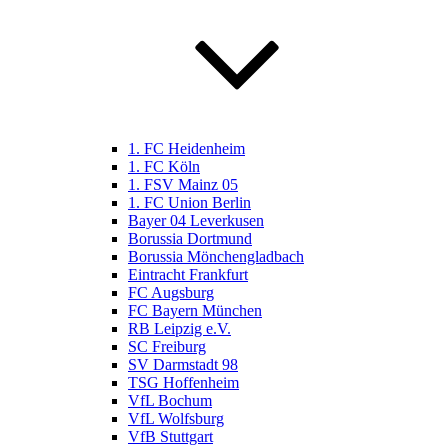
1. FC Heidenheim
1. FC Köln
1. FSV Mainz 05
1. FC Union Berlin
Bayer 04 Leverkusen
Borussia Dortmund
Borussia Mönchengladbach
Eintracht Frankfurt
FC Augsburg
FC Bayern München
RB Leipzig e.V.
SC Freiburg
SV Darmstadt 98
TSG Hoffenheim
VfL Bochum
VfL Wolfsburg
VfB Stuttgart